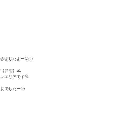
きましたよー😀💨
【静浦】🌊
いエリアです🤭
切でしたー🤩