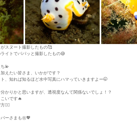
がスヌート撮影したもの🥰
ライトでパパッと撮影したもの😅
ち💫
を加えたい皆さま、いかがです？
ト、知れば知るほど水中写真にハマっていきますよー🤭
お分かりかと思いますが、透視度なんて関係ないでしょ！？
こいです🔥
☝🏽
ンバーさまも㊗️💖