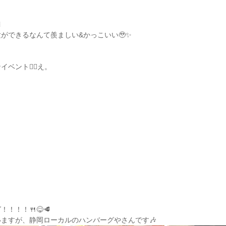

ができるなんて羨ましい&かっこいい🥹✨
ント❤️‍🔥え。
！！！🍴😋🥩
ますが、静岡ローカルのハンバーグやさんです🎶