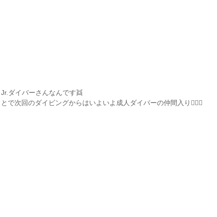
r.ダイバーさんなんです👯
で次回のダイビングからはいよいよ成人ダイバーの仲間入り🧜🏽‍♀️