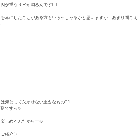
が重なり水が濁るんです😵‍💫
ズを耳にしたことがある方もいらっしゃるかと思いますが、あまり聞こ

は海とって欠かせない重要なもの☝🏽
証拠ですっ✨
楽しめるんだからー🩵
にご紹介✨