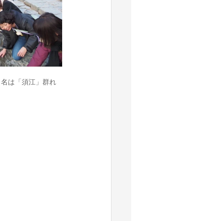
ト名は「須江」群れ