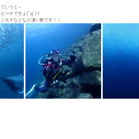
っていうと～
ーチですよ(ﾟдﾟ)！
イシモチなどなど凄い数です！！