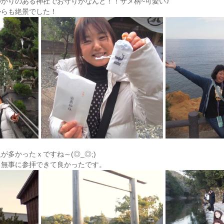
かりのある神社でお守りがなんと！！サメ柄~可愛い♪
からも絶景でした！
が多かったｘですね～(◎_◎;)
も無事に参拝できて良かったです。