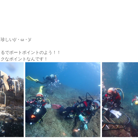
しい(/・ω・)/
！
まるでボートポイントのよう！！
ックなポイントなんです！