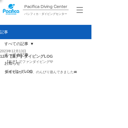
Pacifica Diving Center​
パシフィカ・ダイビングセンター
記事
すべての記事
2023年12月13日
すべての記事
12/9【富戸】ダイビングLOG
【富戸】でファンダイビング🩵
お知らせ
ダイビングLOG
快晴で暖かい一日、のんびり遊んできました🚐