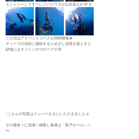
エントリーしてすぐにツバメウオがお出迎えϵ( 'Θ' )϶
この日はアドバンスコースも同時開催🔥
ディープの項目に挑戦するため少し深度を落とすと
砂地にはネジリンボウのペアが😍
↑こちらの写真はメンバーさまにいただきました☺️
その後徐々に浅場へ移動し最後は「富戸ホール」へ
👀