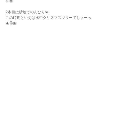
🫰🏽
2本目は砂地でのんびり💫
この時期といえば水中クリスマスツリーでしょーっ
🎄🎅🏽