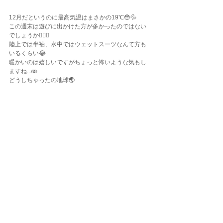
12月だというのに最高気温はまさかの19℃😳💦
この週末は遊びに出かけた方が多かったのではない
でしょうか🧚🏽‍♀️
陸上では半袖、水中ではウェットスーツなんて方も
いるくらい😂
暖かいのは嬉しいですがちょっと怖いような気もし
ますね...🫨
どうしちゃったの地球🌏