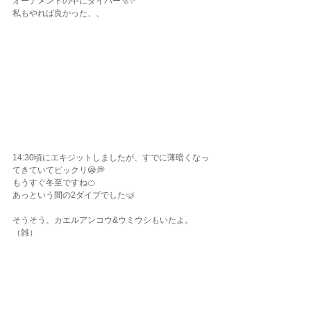
オーナメントの中にダイバー🫧✨
私もやれば良かった、、
14:30頃にエキジットしましたが、すでに薄暗くなっ
てきていてビックリ😪💭
もうすぐ冬至ですね🍊
あっという間の2ダイブでした🤿
そうそう、カエルアンコウ&ウミウシもいたよ。
（雑）