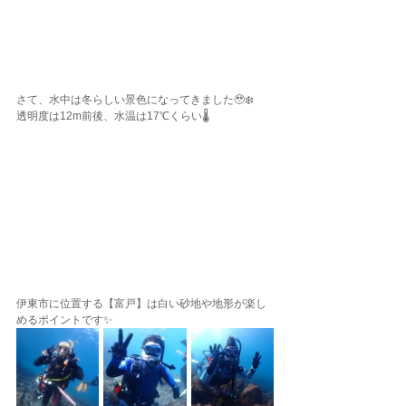
さて、水中は冬らしい景色になってきました🥹❄️
透明度は12m前後、水温は17℃くらい🌡️
伊東市に位置する【富戸】は白い砂地や地形が楽し
めるポイントです✨