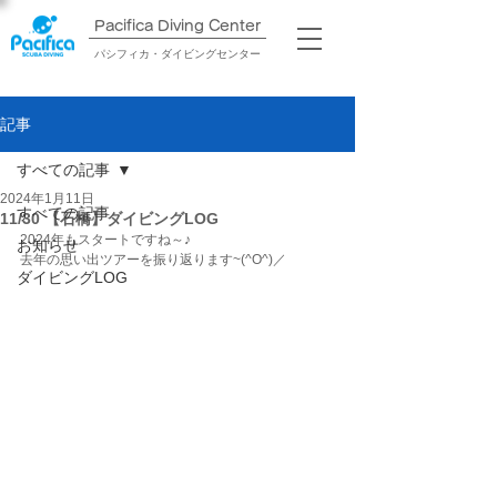
Pacifica Diving Center​
パシフィカ・ダイビングセンター
記事
すべての記事
2024年1月11日
すべての記事
11/30 【石橋】ダイビングLOG
2024年もスタートですね～♪
お知らせ
去年の思い出ツアーを振り返ります~(^O^)／
ダイビングLOG