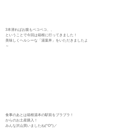
3本潜ればお腹もペコペコ、、
ということで今回は箱根に行ってきました！
美味しくヘルシーな「湯葉丼」をいただきましたよ
～
食事のあとは箱根湯本の駅前をブラブラ！
からのお土産購入！
みんな沢山買いましたね(^O^)／