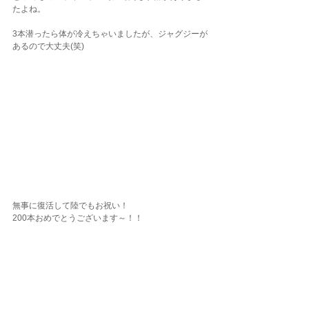
たよね。
3本潜ったら体が冷えちゃいましたが、ジャグジーが
あるので大丈夫(笑)
無事に復活して陸でもお祝い！
200本おめでとうございます～！！