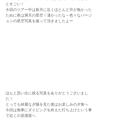
とすごい！
今回のツアー中は新月に近くほとんど月が無かった
ために夜は満天の星空！凄かったな～色々なバージ
ョンの星空写真を撮って頂きましたよー
ほんと思い出に残る写真をありがとうございまし
た！
とっても綺麗な夕陽を見た後はお楽しみの夕食へ
今回は無事にダイビングを終えた打ち上げという事
で近くの居酒屋へ