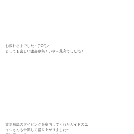
お疲れさまでした～(^O^)／
とっても楽しい渡嘉敷島！いや～最高でしたね！
渡嘉敷島のダイビングを案内してくれたガイドのエ
イジさんも合流して盛り上がりました~