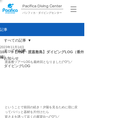
Pacifica Diving Center​
パシフィカ・ダイビングセンター
記事
すべての記事
2023年11月14日
すべての記事
10/6～9【沖縄・渡嘉敷島】ダイビングLOG（番外
編）
お知らせ
渡嘉敷ツアーLOGも最終回となりました(^O^)／
ダイビングLOG
ということで前回の続き！夕陽を見るために宿に戻
ってパパッと器材を片付けたら
皆さまを誘って近くの展望台へ(^O^)／