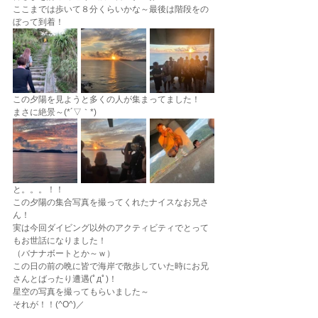
ここまでは歩いて８分くらいかな～最後は階段をの
ぼって到着！
この夕陽を見ようと多くの人が集まってました！
まさに絶景～(*´▽｀*)
と。。。！！
この夕陽の集合写真を撮ってくれたナイスなお兄さ
ん！
実は今回ダイビング以外のアクティビティでとって
もお世話になりました！
（バナナボートとか～ｗ）
この日の前の晩に皆で海岸で散歩していた時にお兄
さんとばったり遭遇(ﾟдﾟ)！
星空の写真を撮ってもらいました～
それが！！(^O^)／