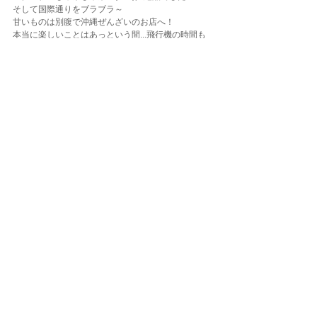
そして国際通りをブラブラ～
甘いものは別腹で沖縄ぜんざいのお店へ！
本当に楽しいことはあっという間...飛行機の時間も
近くなり那覇空港に向かいます。
最後は皆とってもテンションが低い...帰りたくない
ですよね。