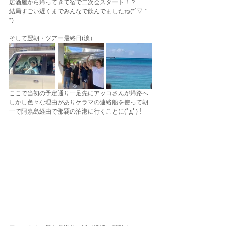
居酒屋から帰ってきて宿で二次会スタート！？
結局すごい遅くまでみんなで飲んでましたね(*´▽｀
*)
そして翌朝・ツアー最終日(涙）
ここで当初の予定通り一足先にアッコさんが帰路へ
しかし色々な理由がありケラマの連絡船を使って朝
一で阿嘉島経由で那覇の泊港に行くことに(ﾟдﾟ)！