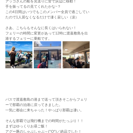
アッコさんの船を見送りに皆で浜辺に移動！
手を振ってるの見てくれたかな~？
この4日間はいつでもこのメンバー全員で過ごしてい
たので1人居なくなるだけで凄く寂しい（涙）
さあ、こちらもそんなに長くはいられない！
フェリーの時間に変更があって12時に渡嘉敷島を出
港するフェリーに乗船です。
バスで渡嘉敷島の港まで送って頂きそこからフェリ
ーで那覇の泊港に戻ってきました。
一気に都会に来ちゃった！やっぱり那覇は凄い。
そんな那覇では飛行機までの時間がたっぷり！！
まずはゆっくりお昼ご飯！
アグー豚のしゃぶしゃぶ～(^O^)／絶品でした！