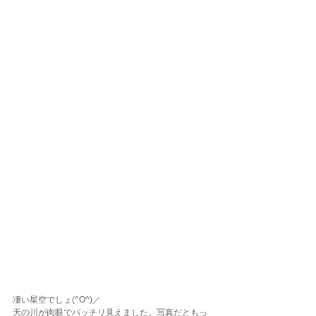
凄い星空でしょ(^O^)／
天の川が肉眼でバッチリ見えました。写真だともっ