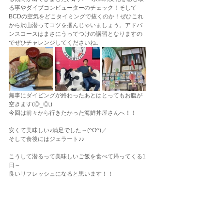
る事やダイブコンピューターのチェック！そして
BCDの空気をどこタイミングで抜くのか！ぜひこれ
から沢山潜ってコツを掴んじゃいましょう。アドバ
ンスコースはまさにうってつけの講習となりますの
でぜひチャレンジしてくださいね。
無事にダイビングが終わったあとはとってもお腹が
空きます(◎_◎;)
今回は前々から行きたかった海鮮丼屋さんへ！！
安くて美味しい♪満足でした～(^O^)／
そして食後にはジェラート♪♪
こうして潜るって美味しいご飯を食べて帰ってくる1
日～
良いリフレッシュになると思います！！
ぜひ楽しい１日を満喫しながらダイビングを続けて
上達していきましょうね～！
ご参加ありがとうございました。