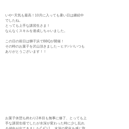
いや~天気も最高！10月に入っても暑い日は継続中
でしたね。
とっても上手な講習生さま！
なんなくスキルを達成しちゃいました。
この日の前日は獅子浜でBBQが開催！
その時のお菓子を沢山頂きました～ヒデパパいつも
ありがとうございます！！
お菓子休憩も終わり2本目も無事に修了、とっても上
手な講習生様でしたが水深が変わった時に少し乱れ
る傾向が出てきました(ﾟдﾟ)！　水深の変化を感じ取