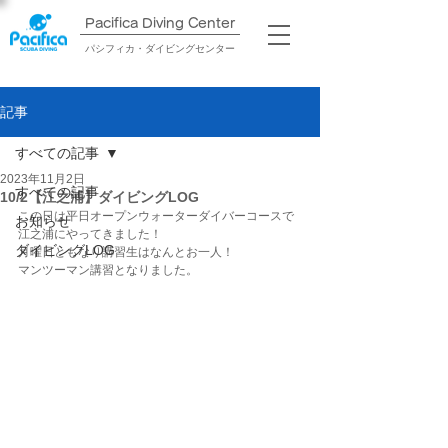
Pacifica Diving Center​
パシフィカ・ダイビングセンター
記事
すべての記事
2023年11月2日
すべての記事
10/2【江之浦】ダイビングLOG
この日は平日オープンウォーターダイバーコースで
お知らせ
江之浦にやってきました！
ダイビングLOG
月曜日ともなり講習生はなんとお一人！
マンツーマン講習となりました。