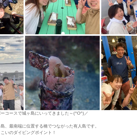
ーコースで城ヶ島にいってきました～(^O^)／
半島、最南端に位置する橋でつながった有人島です。
てこいのダイビングポイント！