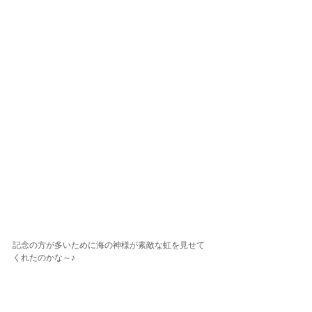
記念の方が多いために海の神様が素敵な虹を見せて
くれたのかな～♪