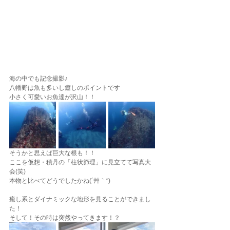
海の中でも記念撮影♪
八幡野は魚も多いし癒しのポイントです
小さく可愛いお魚達が沢山！！
そうかと思えば巨大な根も！！
ここを仮想・積丹の「柱状節理」に見立てて写真大
会(笑)
本物と比べてどうでしたかね(´艸｀*)
癒し系とダイナミックな地形を見ることができまし
た！
そして！その時は突然やってきます！？