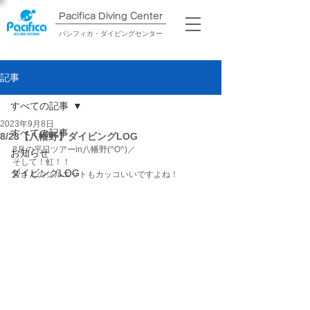
Pacifica Diving Center​
パシフィカ・ダイビングセンター
記事
すべての記事
2023年9月8日
すべての記事
8/23【八幡野】ダイビングLOG
8月の平日ツアーin八幡野(^O^)／
お知らせ
そして！虹！！
ダイビングLOG
皆さんのシルエットもカッコいいですよね！