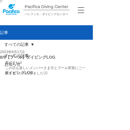
Pacifica Diving Center​
パシフィカ・ダイビングセンター
記事
すべての記事
2023年8月17日
すべての記事
8/9【プール】ダイビングLOG
夏ですね🌞
お知らせ
この日も楽しいメンバーさま方とプール実習にご一
ダイビングLOG
緒させていただきました❤️‍🔥