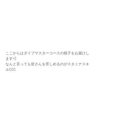
ここからはダイブマスターコースの様子をお届けし
ます💨
なんと言っても皆さんを苦しめるのがスタミナスキ
ル🏊🏽‍♂️