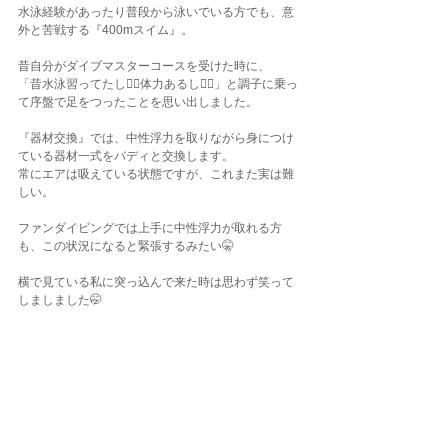
水泳経験があったり普段から泳いでいる方でも、意
外と苦戦する『400mスイム』。
昔自分がダイブマスターコースを受けた時に、
「昔水泳習ってたし✌🏾体力あるし✌🏾」と調子に乗っ
て序盤で足をつったことを思い出しました。
『器材交換』では、中性浮力を取りながら身につけ
ている器材一式をバディと交換します。
常にエアは吸えている状態ですが、これまた実は難
しい。
ファンダイビングでは上手に中性浮力が取れる方
も、この状況になると緊張するみたい🤫
横で見ている私に突っ込んで来た時は思わず笑って
しましました🤭