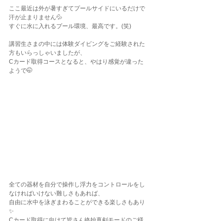
ここ最近は外が暑すぎてプールサイドにいるだけで
汗が止まりません💦
すぐに水に入れるプール環境、最高です。(笑)
講習生さまの中には体験ダイビングをご経験された
方もいらっしゃいましたが、
Cカード取得コースとなると、やはり感覚が違った
ようで🤭
全ての器材を自分で操作し浮力をコントロールをし
なければいけない難しさもあれば、
自由に水中を泳ぎまわることができる楽しさもあり
✨
Cカード取得に向けて皆さん終始真剣モードのご様