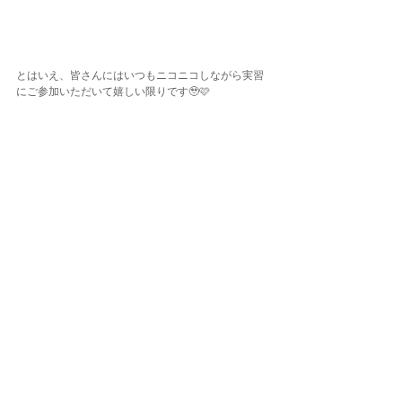
とはいえ、皆さんにはいつもニコニコしながら実習
にご参加いただいて嬉しい限りです🥹🩷
残すは海洋実習のみ🌊✨
台風に悩まされまくっているお盆シーズンですが…
😵‍💫
修了まで頑張りましょうねっ🤍✌🏾