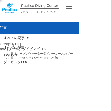
Pacifica Diving Center​
パシフィカ・ダイビングセンター
記事
すべての記事
2023年8月11日
すべての記事
8/5【プール】ダイビングLOG
この日はオープンウォーターダイバーコースのプー
お知らせ
ル実習にご一緒させていただきました🥰
ダイビングLOG