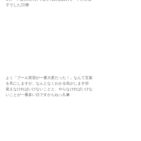
子でした❤️‍🔥😎
よく「プール実習が一番大変だった！」なんて言葉
を耳にしますが、なんとなくわかる気がします🤣
覚えなければいけないことと、やらなければいけな
いことが一番多い日ですからねっ💪🏾