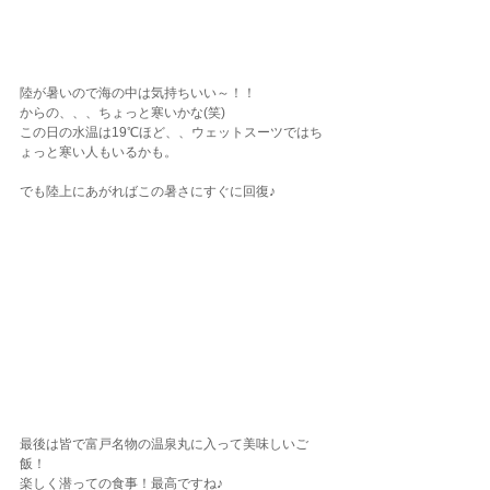
陸が暑いので海の中は気持ちいい～！！
からの、、、ちょっと寒いかな(笑)
この日の水温は19℃ほど、、ウェットスーツではち
ょっと寒い人もいるかも。
でも陸上にあがればこの暑さにすぐに回復♪
最後は皆で富戸名物の温泉丸に入って美味しいご
飯！
楽しく潜っての食事！最高ですね♪