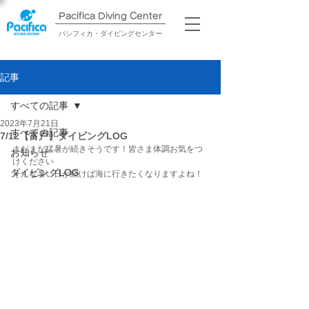
Pacifica Diving Center​
パシフィカ・ダイビングセンター
記事
すべての記事
2023年7月21日
すべての記事
7/12【富戸】ダイビングLOG
まだまだ猛暑が続きそうです！皆さま体調お気をつ
お知らせ
けください
ダイビングLOG
そんな暑い日が続けば海に行きたくなりますよね！