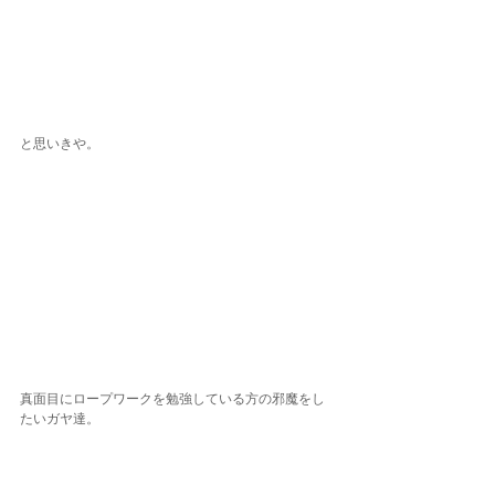
と思いきや。
真面目にロープワークを勉強している方の邪魔をし
たいガヤ達。