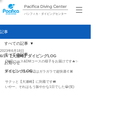
Pacifica Diving Center​
パシフィカ・ダイビングセンター
記事
すべての記事
2023年6月18日
すべての記事
6/14【大瀬崎】ダイビングLOG
OWDコース&DMコースの様子をお届けです🔥✨
お知らせ
ダイビングLOG
平日なので道や海辺はガラガラで超快適🤙🏽
サクッと【大瀬崎】に到着です🚐
いやー、それはもう賑やかな1日でした😀(笑)