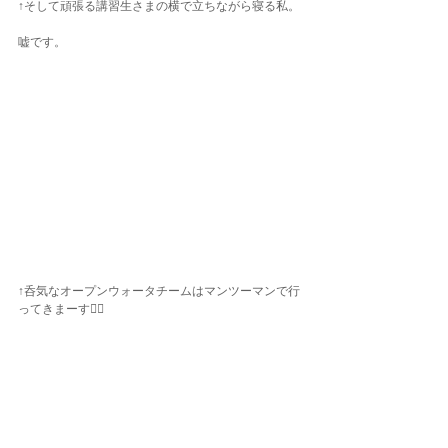
↑そして頑張る講習生さまの横で立ちながら寝る私。
嘘です。
↑呑気なオープンウォータチームはマンツーマンで行
ってきまーす✌🏾