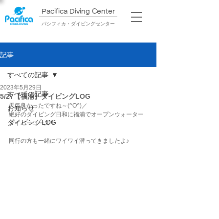
Pacifica Diving Center​
パシフィカ・ダイビングセンター
記事
すべての記事
2023年5月29日
すべての記事
5/27【福浦】ダイビングLOG
天気良かったですね～(^O^)／
お知らせ
絶好のダイビング日和に福浦でオープンウォーター
ダイビングLOG
ダイバーコース！
同行の方も一緒にワイワイ潜ってきましたよ♪