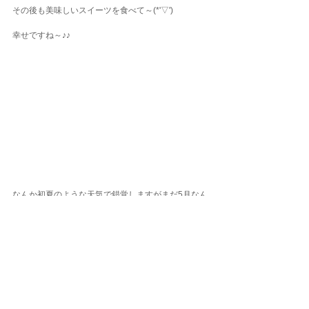
その後も美味しいスイーツを食べて～(*'▽')
幸せですね～♪♪
なんか初夏のような天気で錯覚しますがまだ5月なん
ですよね(笑)
南には強くてイヤ～な台風2号がありますが、南から
色々な良い影響を与えてくれる大事な現象でもあり
ます。
この台風2号が過ぎてた後は、もう一つ伊豆の海中も
夏に近づく気がします！
本日ご参加の皆さま～お疲れさまでした！