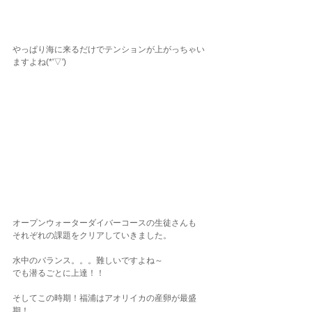
やっぱり海に来るだけでテンションが上がっちゃい
ますよね(*'▽')
オープンウォーターダイバーコースの生徒さんも
それぞれの課題をクリアしていきました。
水中のバランス。。。難しいですよね～
でも潜るごとに上達！！
そしてこの時期！福浦はアオリイカの産卵が最盛
期！