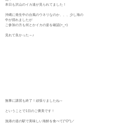
本日も沢山のイカ達が見られてました！
沖縄に発生中の台風のウネリなのか、、、少し海の
中が揺れましたが
ご参加の方も何とかイカの姿を確認(>_<)
見れて良かった～♪
無事に講習も終了！頑張りましたね～
ということで1日のご褒美です！
漁港の道の駅で美味しい海鮮を食べて(^O^)／