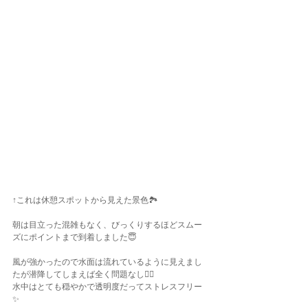
↑これは休憩スポットから見えた景色🏞️
朝は目立った混雑もなく、びっくりするほどスムー
ズにポイントまで到着しました😇
風が強かったので水面は流れているように見えまし
たが潜降してしまえば全く問題なし✌🏾
水中はとても穏やかで透明度だってストレスフリー
✨