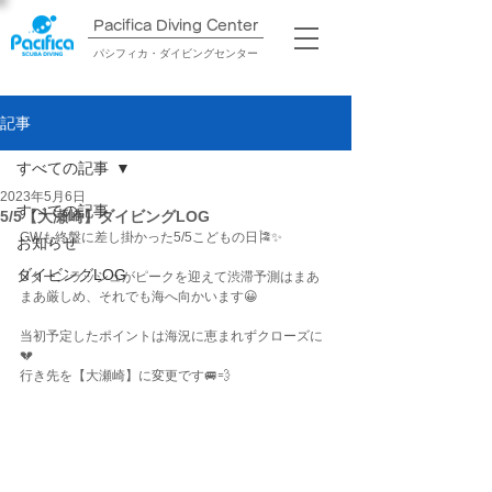
Pacifica Diving Center​
パシフィカ・ダイビングセンター
記事
すべての記事
2023年5月6日
すべての記事
5/5【大瀬崎】ダイビングLOG
GWも終盤に差し掛かった5/5こどもの日🎏✨
お知らせ
ダイビングLOG
Uターンラッシュがピークを迎えて渋滞予測はまあ
まあ厳しめ、それでも海へ向かいます😀
当初予定したポイントは海況に恵まれずクローズに
💔
行き先を【大瀬崎】に変更です🚐💨