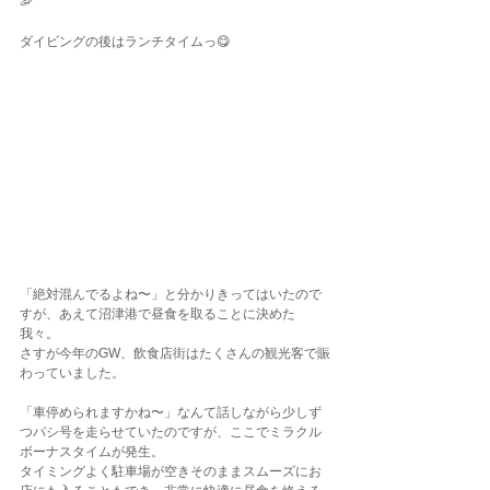
🦐
ダイビングの後はランチタイムっ😋
「絶対混んでるよね〜」と分かりきってはいたので
すが、あえて沼津港で昼食を取ることに決めた
我々。
さすが今年のGW、飲食店街はたくさんの観光客で賑
わっていました。
「車停められますかね〜」なんて話しながら少しず
つパシ号を走らせていたのですが、ここでミラクル
ボーナスタイムが発生。
タイミングよく駐車場が空きそのままスムーズにお