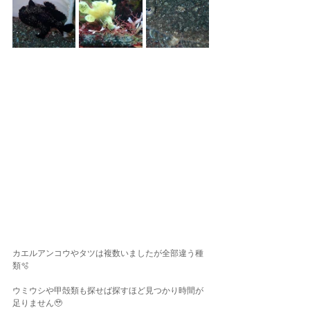
カエルアンコウやタツは複数いましたが全部違う種
類🫧
ウミウシや甲殻類も探せば探すほど見つかり時間が
足りません🥹