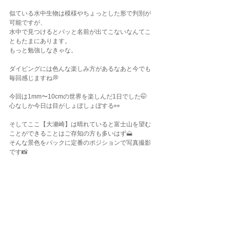
似ている水中生物は模様やちょっとした形で判別が
可能ですが、
水中で見つけるとパッと名前が出てこないなんてこ
ともたまにあります。
もっと勉強しなきゃな。
ダイビングには色んな楽しみ方があるなあと今でも
毎回感じますね💭
今回は1mm〜10cmの世界を楽しんだ1日でした🤭
心なしか今日は目がしょぼしょぼする👀
そしてここ【大瀬崎】は晴れていると富士山を望む
ことができることはご存知の方も多いはず🗻
そんな景色をバックに定番のポジションで写真撮影
です📸