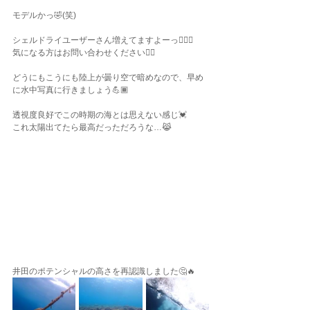
モデルかっ🤣(笑)
シェルドライユーザーさん増えてますよーっ🙋🏽‍♀️
気になる方はお問い合わせください✌🏾
どうにもこうにも陸上が曇り空で暗めなので、早め
に水中写真に行きましょう💪🏾
透視度良好でこの時期の海とは思えない感じ💓
これ太陽出てたら最高だっただろうな…😹
井田のポテンシャルの高さを再認識しました🤔🔥