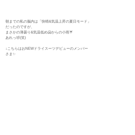
朝までの私の脳内は「快晴&気温上昇の夏日モード」
だったのですが、
まさかの薄曇り&気温低め🥶からの小雨☔️
あれっ🤣(笑)
↓こちらはおNEWドライスーツデビューのメンバー
さま✨