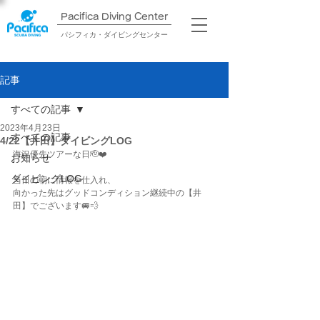
Pacifica Diving Center​
パシフィカ・ダイビングセンター
記事
すべての記事
2023年4月23日
すべての記事
4/22【井田】ダイビングLOG
海況優先ツアーな日🫡❤️
お知らせ
ダイビングLOG
当日の朝に情報を仕入れ、
向かった先はグッドコンディション継続中の【井
田】でございます🚐💨