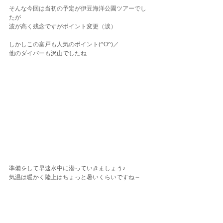
そんな今回は当初の予定が伊豆海洋公園ツアーでし
たが
波が高く残念ですがポイント変更（涙）
しかしこの富戸も人気のポイント(^O^)／
他のダイバーも沢山でしたね
準備をして早速水中に潜っていきましょう♪
気温は暖かく陸上はちょっと暑いくらいですね～