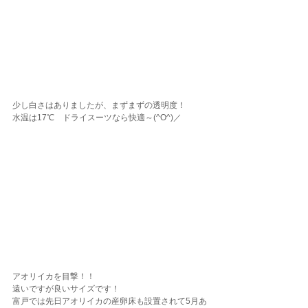
少し白さはありましたが、まずまずの透明度！
水温は17℃　ドライスーツなら快適～(^O^)／
アオリイカを目撃！！
遠いですが良いサイズです！
富戸では先日アオリイカの産卵床も設置されて5月あ