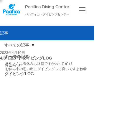
Pacifica Diving Center​
パシフィカ・ダイビングセンター
記事
すべての記事
2023年4月10日
すべての記事
4/8【富戸】ダイビングLOG
学生さんは春休みも終盤ですかね～(ﾟдﾟ)！
お知らせ
お休み中の思い出にダイビングって良いですよね😀
ダイビングLOG