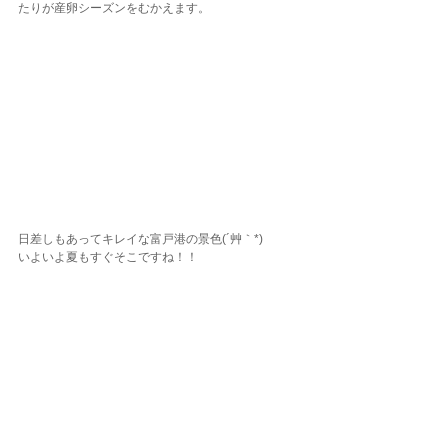
たりが産卵シーズンをむかえます。
日差しもあってキレイな富戸港の景色(´艸｀*)
いよいよ夏もすぐそこですね！！