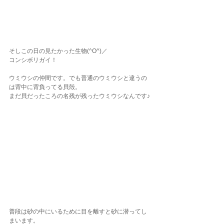
そしこの日の見たかった生物(^O^)／
コンシボリガイ！
ウミウシの仲間です。でも普通のウミウシと違うの
は背中に背負ってる貝殻。
まだ貝だったころの名残が残ったウミウシなんです♪
普段は砂の中にいるために目を離すと砂に潜ってし
まいます。