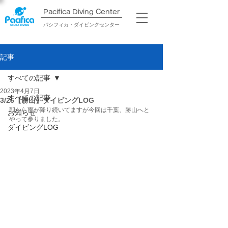
Pacifica Diving Center​
パシフィカ・ダイビングセンター
記事
すべての記事
2023年4月7日
すべての記事
3/26【勝山】ダイビングLOG
朝から雨が降り続いてますが今回は千葉、勝山へと
お知らせ
やって参りました。
ダイビングLOG