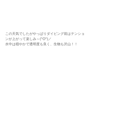
この天気でしたがやっぱりダイビング前はテンショ
ンが上がって楽しみ～(^O^)／
水中は穏やかで透明度も良く、生物も沢山！！