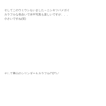
そしてこのウミウシもいました～ニシキツバメガイ
カラフルな色合いで水中写真も楽しいですが、、、
小さいですね(笑)
そして勝山のシリンダーもカラフル(^O^)／
どれでも好きな色を選べますよ～色で空気の味は変
わりません(笑)