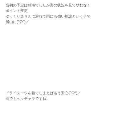
当初の予定は熱海でしたが海の状況を見てやむなく
ポイント変更
ゆっくり楽ちんに潜れて雨にも強い施設という事で
勝山に(^O^)／
ドライスーツを着てしまえばもう安心(^O^)／
雨でもヘッチャラですね。