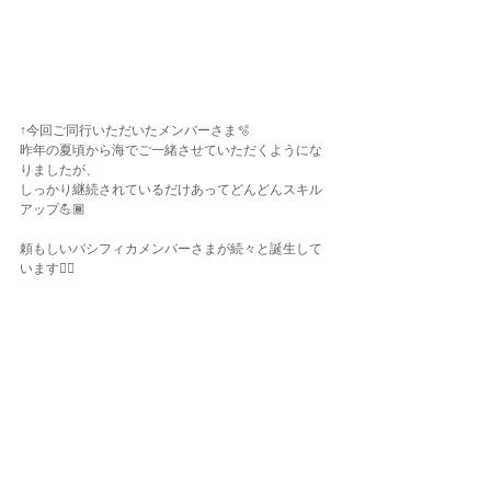
↑今回ご同行いただいたメンバーさま🫧
昨年の夏頃から海でご一緒させていただくようにな
りましたが、
しっかり継続されているだけあってどんどんスキル
アップ💪🏾
頼もしいパシフィカメンバーさまが続々と誕生して
います❤️‍🔥