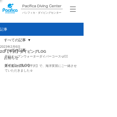
Pacifica Diving Center​
パシフィカ・ダイビングセンター
記事
すべての記事
2023年2月6日
すべての記事
2/2【平沢】ダイビングLOG
平日オープンウォーターダイバーコース🤿❤️‍🔥
お知らせ
ダイビングLOG
透明度絶好調の【平沢】で、海洋実習にご一緒させ
ていただきました☺️