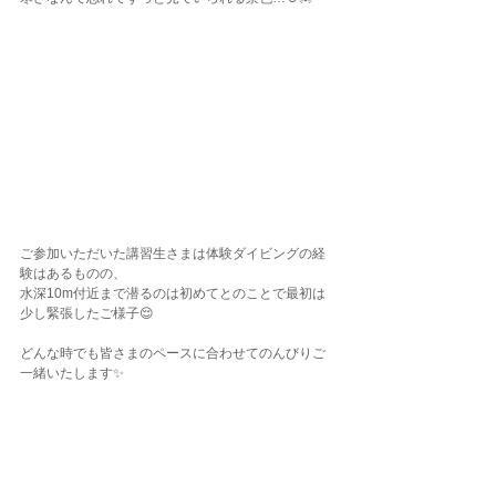
ご参加いただいた講習生さまは体験ダイビングの経
験はあるものの、
水深10m付近まで潜るのは初めてとのことで最初は
少し緊張したご様子😌
どんな時でも皆さまのペースに合わせてのんびりご
一緒いたします✨