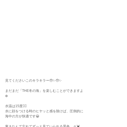
見てくださいこのキラキラー🥹✨🥹✨
まだまだ「THE冬の海」を楽しむことができますよ
❄️
水温は15度👌🏾
水に顔をつける時のヒヤッと感を除けば、圧倒的に
海中の方が快適です😀
寒さなんて忘れてずっと見ていられる景色…☺️💓