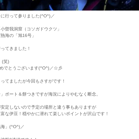
行って参りました(^O^)／
「小曽我洞窟（コソガドウクツ」
熱海の「旭16号」
潜ってきました！
(笑)
めでとうございます(^O^)／☆彡
らってましたが今回もさすがです！
岩」ボート＆餅つきですが海況によりやむなく断念。
が安定しないので予定の場所と違う事もありますが
豊富な伊豆！穏やかに潜れて楽しいポイントが沢山です！
」(^O^)／