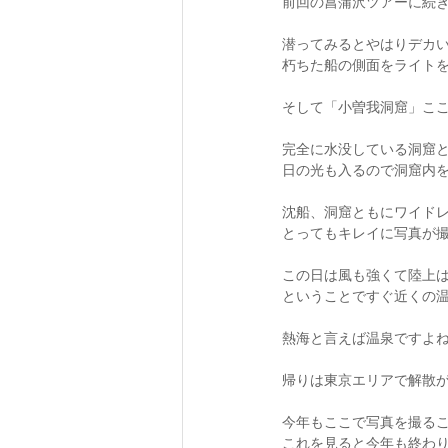
前回の菖蒲沢ツアーに続き
潜ってみるとやはりデカい！
朽ちた船の側面をライト
そして「小曽我洞窟」こ
完全に水没している洞窟
日の光も入るので洞窟内を
沈船、洞窟ともにワイド
とってもキレイに写真が撮れま
この日は風も強くて陸上
ということですぐ近くの
熱海と言えば温泉ですよね～
帰りは東京エリアで解散が
今年もここで写真を撮る
これを見ると今年も終わ