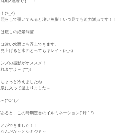
沈船2連続です！！
(>_<)
を照らして覗いてみると凄い魚影！いつ見ても迫力満点です！！
こは癒しの絶景洞窟
とは違い水面にも浮上できます。
見上げると水面とってもキレイ～(>_<)
レンズの撮影がオススメ！
すよ～!(^^)!
はちょっと冷えましたね
温泉に入って温まりました～
(^O^)／
あると、この時期定番のイルミネーション(´艸｀*)
ことができました！！
りなんだな～とシミジミ～