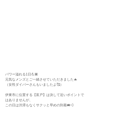
パワー溢れる1日💪🏾
元気なメンズとご一緒させていただきました🔥
（女性ダイバーさんもいましたよ🥰）
伊東市に位置する【富戸】は決して近いポイントで
はありませんが、
この日は渋滞もなくサクッと早めの到着🚐💨