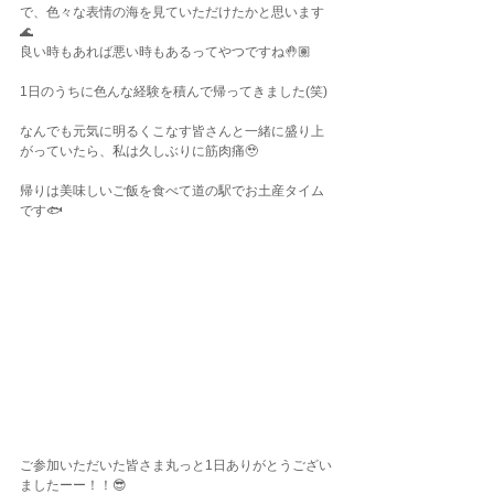
で、色々な表情の海を見ていただけたかと思います
🌊
良い時もあれば悪い時もあるってやつですね🤚🏽
1日のうちに色んな経験を積んで帰ってきました(笑)
なんでも元気に明るくこなす皆さんと一緒に盛り上
がっていたら、私は久しぶりに筋肉痛🥹
帰りは美味しいご飯を食べて道の駅でお土産タイム
です🐟
ご参加いただいた皆さま丸っと1日ありがとうござい
ましたーー！！😎