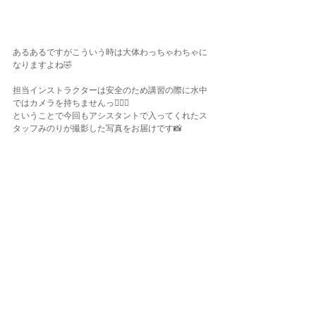
あるあるですがこういう時は大体わっちゃわちゃに
なりますよね🤣
担当インストラクターは安全のため講習の際に水中
ではカメラを持ちませんっ💁🏽‍♀️
ということで今回もアシスタントで入ってくれたス
タッフみのりが撮影した写真をお届けです📸