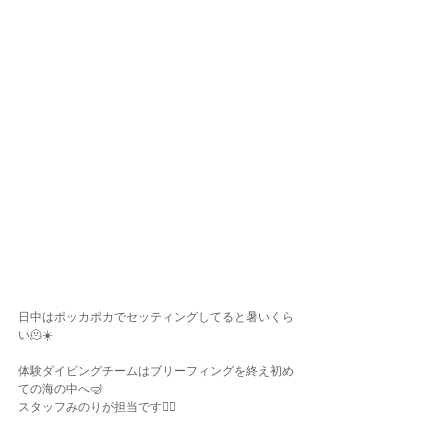
日中はポッカポカでセッティングしてると暑いくら
い🫠☀️
体験ダイビングチームはブリーフィングを終え初め
ての海の中へ🤿
スタッフみのりが担当です✌🏽