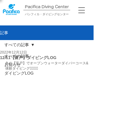
Pacifica Diving Center​
パシフィカ・ダイビングセンター
記事
すべての記事
2022年12月12日
すべての記事
12/11【富戸】ダイビングLOG
冬の【富戸】でオープンウォーターダイバーコース&
お知らせ
体験ダイビング🧜🏾‍♀️✨
ダイビングLOG