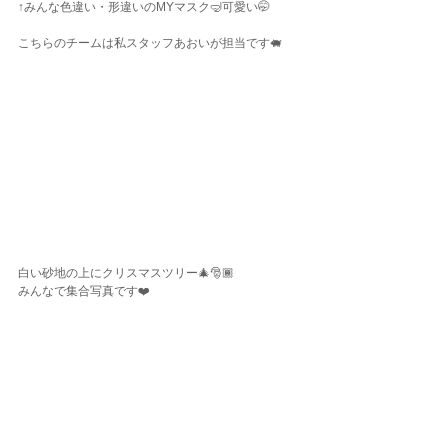
↑みんな色違い・形違いのMYマスク🤿可愛い🤭
こちらのチームは私スタッフあおいが担当です🐖
白い砂地の上にクリスマスツリー🎄🎅🏾
みんなで集合写真です❤️