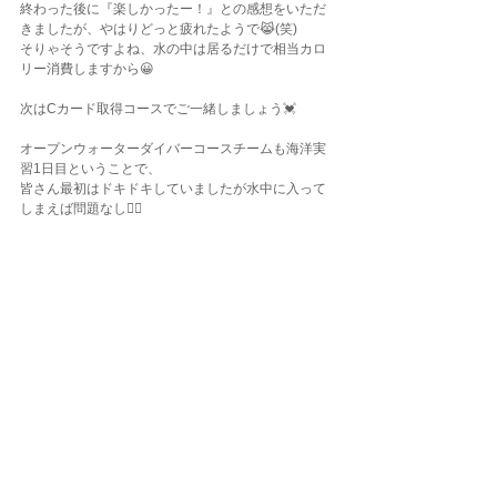
終わった後に『楽しかったー！』との感想をいただ
きましたが、やはりどっと疲れたようで😹(笑)
そりゃそうですよね、水の中は居るだけで相当カロ
リー消費しますから😀
次はCカード取得コースでご一緒しましょう💓
オープンウォーターダイバーコースチームも海洋実
習1日目ということで、
皆さん最初はドキドキしていましたが水中に入って
しまえば問題なし👌🏾