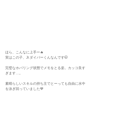
ほら、こんなに上手ー🔥
実はこの子、Jr.ダイバーくんなんです🤭
完璧なホバリング状態でメモをとる姿。カッコ良す
ぎます…。
素晴らしいスキルの持ち主でとーっても自由に水中
を泳ぎ回っていました💙