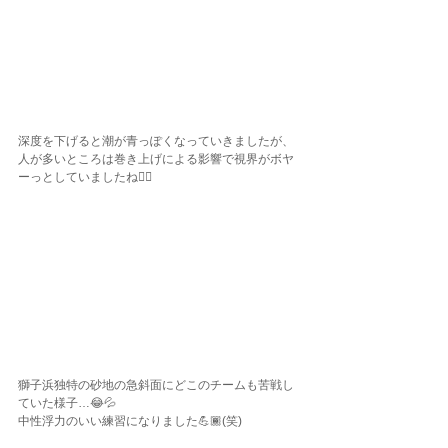
深度を下げると潮が青っぽくなっていきましたが、
人が多いところは巻き上げによる影響で視界がボヤ
ーっとしていましたね😶‍🌫️
獅子浜独特の砂地の急斜面にどこのチームも苦戦し
ていた様子…😂💦
中性浮力のいい練習になりました💪🏾(笑)