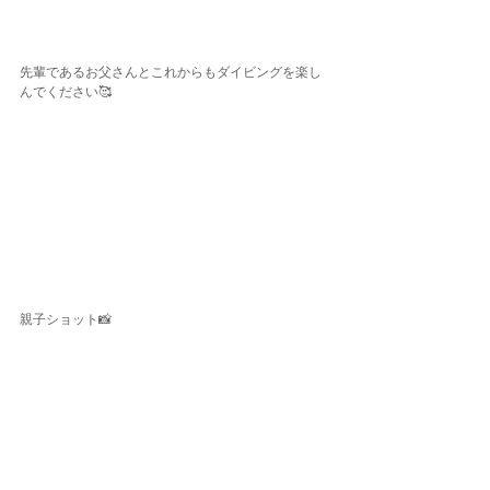
先輩であるお父さんとこれからもダイビングを楽し
んでください🥰
親子ショット📸