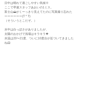
日中は晴れて過ごしやすい気候🌞
ここで早速スタッフあおいの1ミス。
富士山🗻がくーっきり見えてたのに写真撮り忘れた
ーーーーーー(T ^ T)
（そういうとこだぞ。）
水中は白っぽさがありましたが、
太陽のおかげで浅場はキラキラ🐠
水温は20〜21度、ついに10度台が近づいてきました
ね🥶