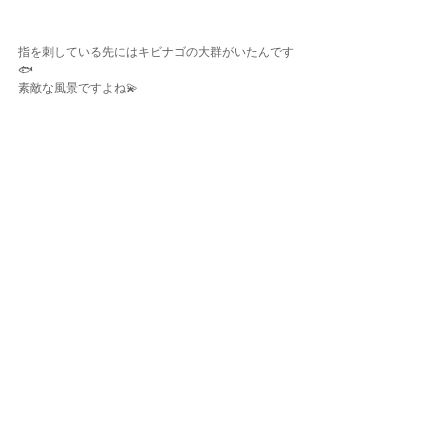
指を刺している先にはキビナゴの大群がいたんです
🐟
素敵な風景ですよね💫
ナイトダイビングでは遠くの空に沈む夕日を見なが
らエントリー🌅