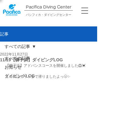
Pacifica Diving Center​
パシフィカ・ダイビングセンター
記事
すべての記事
2022年11月27日
すべての記事
11/19【獅子浜】ダイビングLOG
【獅子浜】アドバンスコースを開催しました🦁💓
お知らせ
ダイビングLOG
この日はナイトまで潜りましたよっ🌝✨