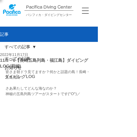
Pacifica Diving Center​
パシフィカ・ダイビングセンター
記事
すべての記事
2022年11月17日
すべての記事
11/3～6【長崎五島列島・福江島】ダイビング
LOG(前編)
お知らせ
皆さま朝ドラ見てますか？何かと話題の島！長崎・
ダイビングLOG
五島列島！
さあ果たしてどんな海なのか？
神秘の五島列島ツアーがスタートです(^O^)／