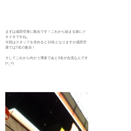
まずは成田空港に集合です！これから始まる旅にド
キドキですね。
今回はスタッフを含めると10名となりますが成田空
港では7名の集合！
そしてこれから向かう博多であと3名が合流なんです
(>_<)