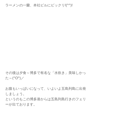
ラーメンの一蘭、本社ビルにビックリ!(^^)!
その後は夕食～博多で有名な「水炊き」美味しかっ
た～(^O^)／
お腹もいっぱいになって、いよいよ五島列島に出発
しましょう。
というのもこの博多港からは五島列島行きのフェリ
ーが出ております。