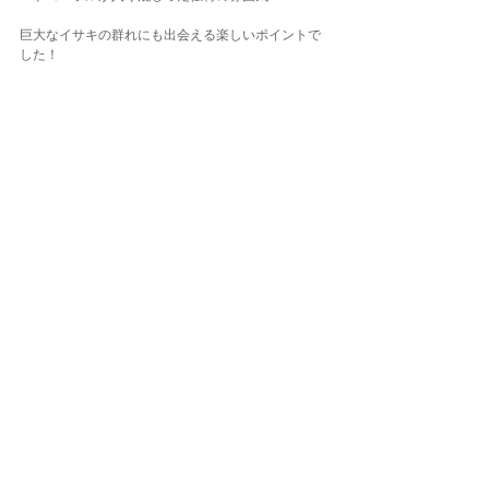
巨大なイサキの群れにも出会える楽しいポイントで
した！
無事に初日はダイビング終了。
お待ちかねの福江島の夜ご飯～♪