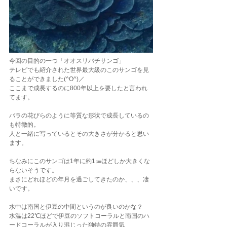
今回の目的の一つ「オオスリバチサンゴ」
テレビでも紹介された世界最大級のこのサンゴを見
ることができました(^O^)／
ここまで成長するのに800年以上を要したと言われ
てます。
バラの花びらのように等質な形状で成長しているの
も特徴的。
人と一緒に写っているとその大きさが分かると思い
ます。
ちなみにこのサンゴは1年に約1㎝ほどしか大きくな
らないそうです。
まさにどれほどの年月を過ごしてきたのか、、、凄
いです。
水中は南国と伊豆の中間というのが良いのかな？
水温は22℃ほどで伊豆のソフトコーラルと南国のハ
ードコーラルが入り混じった独特の雰囲気