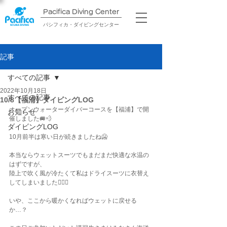
Pacifica Diving Center​
パシフィカ・ダイビングセンター
記事
すべての記事
2022年10月18日
すべての記事
10/8【福浦】ダイビングLOG
オープンウォーターダイバーコースを【福浦】で開
お知らせ
催しました🚐💨
ダイビングLOG
10月前半は寒い日が続きましたね🥶
本当ならウェットスーツでもまだまだ快適な水温の
はずですが、
陸上で吹く風が冷たくて私はドライスーツに衣替え
してしまいました😮‍💨🔥
いや、ここから暖かくなればウェットに戻せる
か…？