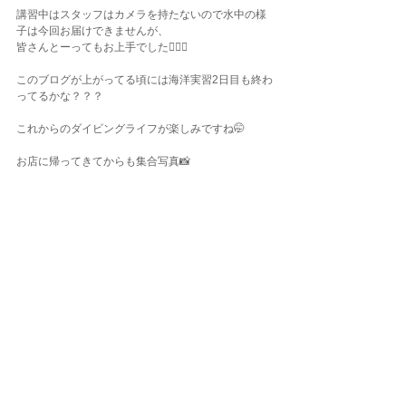
講習中はスタッフはカメラを持たないので水中の様
子は今回お届けできませんが、
皆さんとーってもお上手でした💁🏽‍♀️
このブログが上がってる頃には海洋実習2日目も終わ
ってるかな？？？
これからのダイビングライフが楽しみですね🤭
お店に帰ってきてからも集合写真📸
あれ、なんか人数増えてる(笑)
楽しい1日をありがとうございましたっ🫶🏾