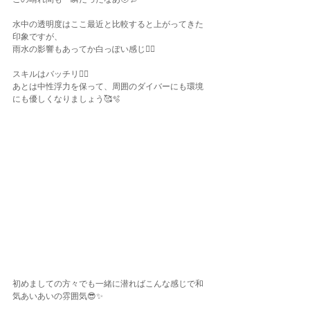
水中の透明度はここ最近と比較すると上がってきた
印象ですが、
雨水の影響もあってか白っぽい感じ😶‍🌫️
スキルはバッチリ👌🏾
あとは中性浮力を保って、周囲のダイバーにも環境
にも優しくなりましょう🥰🫧
初めましての方々でも一緒に潜ればこんな感じで和
気あいあいの雰囲気😎✨