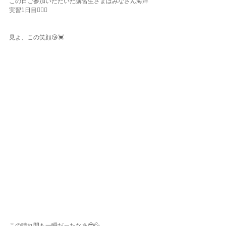
この日ご参加いただいた講習生さまはみなさん海洋
実習1日目👍🏾✨
見よ、この笑顔😘💓
この晴れ間も一瞬だったなあ🥹💦