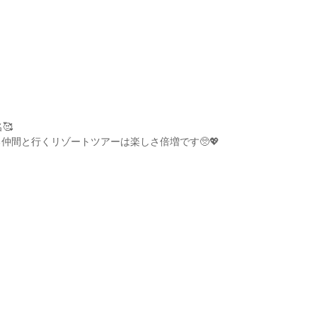
🥰
仲間と行くリゾートツアーは楽しさ倍増です🥺💖