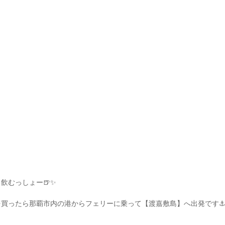
飲むっしょー🍺✨
買ったら那覇市内の港からフェリーに乗って【渡嘉敷島】へ出発です⚓