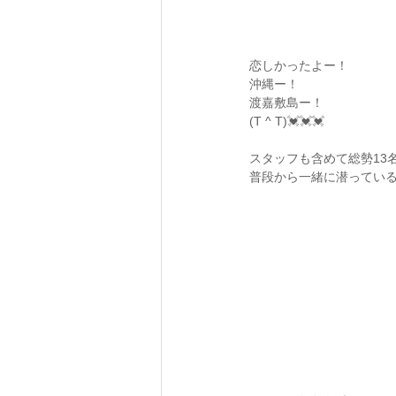
恋しかったよー！
沖縄ー！
渡嘉敷島ー！
(T ^ T)💓💓💓
スタッフも含めて総勢13名
普段から一緒に潜っている