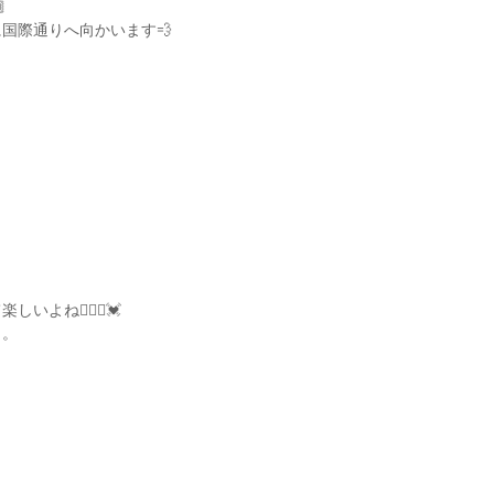

国際通りへ向かいます💨
よね🚶🏽‍♂️💓
う。