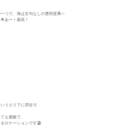
一つで、海は文句なしの透明度🏝✨
🌟あー！最高！
いうエリアに滞在🫧
っても素敵で、
るロケーションです🏖