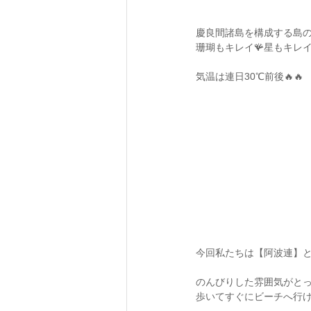
慶良間諸島を構成する島の
珊瑚もキレイ🪸星もキレイ
気温は連日30℃前後🔥🔥
今回私たちは【阿波連】と
のんびりした雰囲気がと
歩いてすぐにビーチへ行け