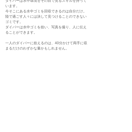
ダイバーは水中環境をその目で見るスキルを持って
います。
今そこにある水中ゴミを回収できるのは自分だけ。
陸で過ごす人々には決して見つけることのできない
ゴミです。
ダイバーは水中ゴミを拾い、写真を撮り、人に伝え
ることができます。
一人のダイバーに拾えるのは、40分かけて両手に収
まるだけのわずかな量かもしれません。
それでもこの日の活動で、総量100キロを超えるゴ
ミが海から陸に戻されました。
遊ぶために身につけたダイビングスキルを海のため
に生かせる喜び。
水中ゴミ拾い、やってみるととても楽しく夢中にな
ってしまいます。
一人でも多くのダイバーさんにご参加いただきたい
と思います(≧▽≦)
ダイビングLOG