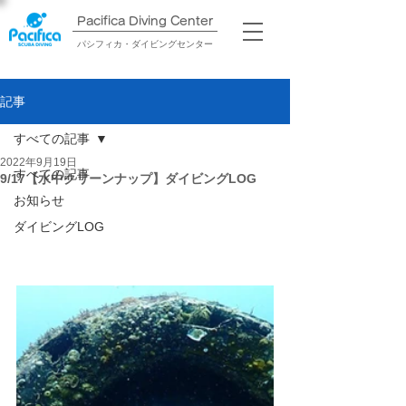
Pacifica Diving Center​
パシフィカ・ダイビングセンター
記事
すべての記事
2022年9月19日
すべての記事
9/17【水中クリーンナップ】ダイビングLOG
お知らせ
ダイビングLOG