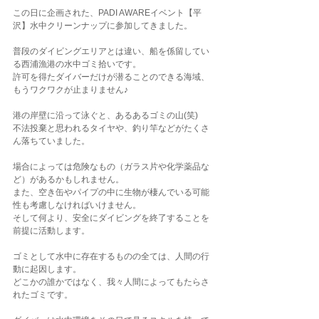
この日に企画された、PADI AWAREイベント【平
沢】水中クリーンナップに参加してきました。
普段のダイビングエリアとは違い、船を係留してい
る西浦漁港の水中ゴミ拾いです。
許可を得たダイバーだけが潜ることのできる海域、
もうワクワクが止まりません♪
港の岸壁に沿って泳ぐと、あるあるゴミの山(笑)
不法投棄と思われるタイヤや、釣り竿などがたくさ
ん落ちていました。
場合によっては危険なもの（ガラス片や化学薬品な
ど）があるかもしれません。
また、空き缶やパイプの中に生物が棲んでいる可能
性も考慮しなければいけません。
そして何より、安全にダイビングを終了することを
前提に活動します。
ゴミとして水中に存在するものの全ては、人間の行
動に起因します。
どこかの誰かではなく、我々人間によってもたらさ
れたゴミです。