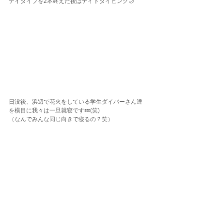
デイダイブを2本終えた後はナイトダイビング🌙
日没後、浜辺で花火をしている学生ダイバーさん達
を横目に我々は一旦就寝です💤(笑)
（なんでみんな同じ向きで寝るの？笑）