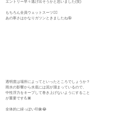
エントリー早々逃げ出そうかと思いました(笑)
もちろん全員ウェットスーツ✋🏾
あの寒さはかなりガツンときましたね🤪
透明度は場所によってといったところでしょうか？
雨水の影響から水底には泥が溜まっているので、
中性浮力をキープして巻き上げないようにすること
が重要です💪🏾
全体的に緑っぽい印象😂