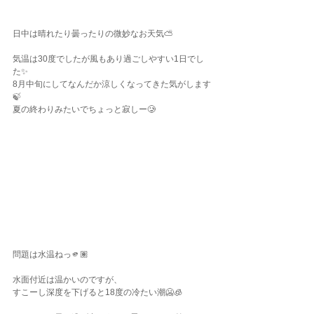
日中は晴れたり曇ったりの微妙なお天気⛅️
気温は30度でしたが風もあり過ごしやすい1日でし
た✨
8月中旬にしてなんだか涼しくなってきた気がします
🍃
夏の終わりみたいでちょっと寂しー🥲
問題は水温ねっ🫵🏽
水面付近は温かいのですが、
すこーし深度を下げると18度の冷たい潮🥶🧊