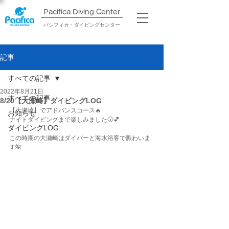
Pacifica Diving Center​
パシフィカ・ダイビングセンター
記事
すべての記事
2022年8月21日
すべての記事
8/20【大瀬崎】ダイビングLOG
【大瀬崎】でアドバンスコース🔥
お知らせ
ナイトダイビングまで楽しみました🌝💕
ダイビングLOG
この時期の大瀬崎はダイバーと海水浴客で賑わいま
す🌺