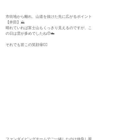
市街地から離れ、山道を抜けた先に広がるポイント
【井田】⛰
晴れていれば富士山もくっきり見えるのですが、こ
の日は雲が多めでしたね🥺☁️
それでも皆この笑顔🤩✌🏾
ファンダイビングチームでご一緒したのは仲良し親