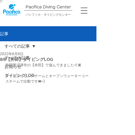
Pacifica Diving Center​
パシフィカ・ダイビングセンター
記事
すべての記事
2022年8月8日
すべての記事
8/6【井田】ダイビングLOG
静岡県沼津市の【井田】で遊んできました🤙🏾
お知らせ
ダイビングLOG
ファンダイビングチームとオープンウォーターコー
スチームで出動です🚐💨