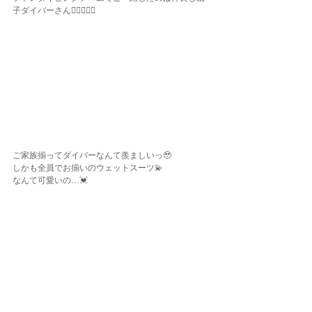
子ダイバーさん👩🏽‍❤️‍👩🏽
ご家族揃ってダイバーなんて羨ましいっ🥹
しかも全員でお揃いのウェットスーツ💫
なんて可愛いの…💓