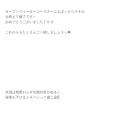
オープンウォーターコースチームもばっちりスキル
を終えて修了です✨
おめでとうございました ( ˆoˆ )/ 
これからもたくさんご一緒しましょうっ🐠
水温は相変わらず水面付近がぬるく、
深度を下げるとキーンって感じ🥶☝