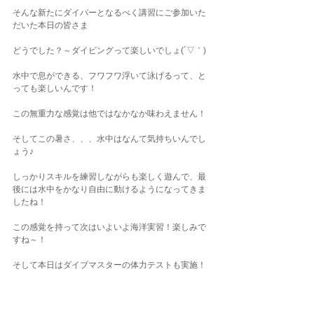
そんな新たにダイバーとなるべく講習にご参加いた
だいた本日の皆さま
どうでした？～ダイビングって楽しいでしょ(´▽｀)
水中で息ができる、フワフワ浮いて泳げるって、と
っても楽しいんです！
この無重力な感覚は他ではなかなか味わえません！
そしてこの暑さ、、、水中はなんて気持ちいんでし
ょう♪
しっかりスキルを練習しながらも楽しく遊んで、最
後には水中をかなり自由に動けるようになってきま
したね！
この感覚を持って次はいよいよ海洋実習！楽しみで
すね～！
そして本日はダイブマスターの体力テストも実施！
見事達成！～よく頑張ったね～すごかったよ～(^O^)
／