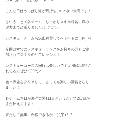
いや~夏の日差し強い…(>_<)
こんな日はやっぱり海が気持ちいい~水中最高です！
ということで各チーム、しっかりスキル練習に励み
夕方まで頑張りましたね~(^O^)／
レスキューチームも沢山練習してヘトヘトに…(>_<)
今回はすでにレスキューランクをお持ちの方もご参
加されてスキルのリフレッシュ！
レスキューコースの同行も楽しいですよ~既に取得さ
れてる方ぜひ~(^O^)／
色々課題をクリアして、とっても楽しい講習となり
ました！
各チーム本日が海洋実習1日目ということで2日目が
まだ控えてます！
果たして無事に合格できるか…( ﾟДﾟ)！？
2回目も楽しみながら頑張りましょう♪