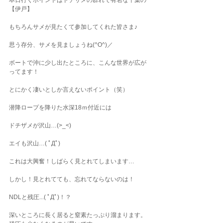
本日行くポイントはドチサメの群れで有名な千葉の
【伊戸】
もちろんサメが見たくて参加してくれた皆さま♪
思う存分、サメを見ましょうね(^O^)／
ボートで沖に少し出たところに、こんな世界が広が
ってます！
とにかく凄いとしか言えないポイント（笑）
潜降ロープを降りた水深18ｍ付近には
ドチザメが沢山…(>_<)
エイも沢山…( ﾟДﾟ)
これは大興奮！しばらく見とれてしまいます…
しかし！見とれてても、忘れてならないのは！
NDLと残圧...( ﾟДﾟ)！？
深いところに長く居ると窒素たっぷり溜まります。