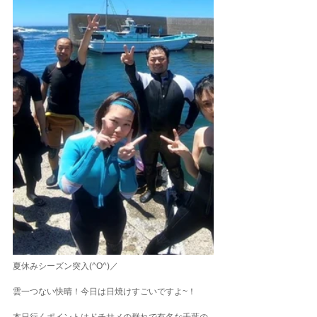
夏休みシーズン突入(^O^)／
雲一つない快晴！今日は日焼けすごいですよ~！