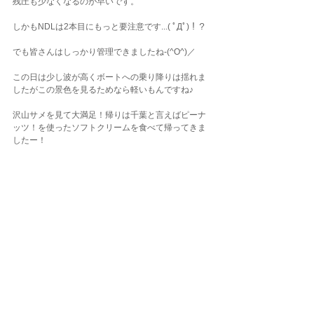
残圧も少なくなるのが早いです。
しかもNDLは2本目にもっと要注意です...( ﾟДﾟ)！？
でも皆さんはしっかり管理できましたね-(^O^)／
この日は少し波が高くボートへの乗り降りは揺れま
したがこの景色を見るためなら軽いもんですね♪
沢山サメを見て大満足！帰りは千葉と言えばピーナ
ッツ！を使ったソフトクリームを食べて帰ってきま
したー！
こんな体験を日帰りでできるなんて関東のダイビン
グもやっぱり凄い！
伊戸のサメポイントはいつの時期でもサメと会えま
す！
今年ダイビングを始めた皆さま！アドバンスコース
を取得してぜひこの海にチャレンジしてねー(^O^)／
ダイビングLOG