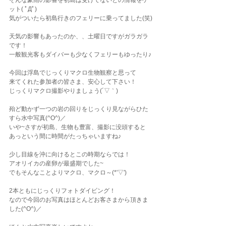
そんな豪雨の影響を初島は受けてないとの情報をゲ
ット( ﾟДﾟ)
気がついたら初島行きのフェリーに乗ってました(笑)
天気の影響もあったのか、、土曜日ですがガラガラ
です！
一般観光客もダイバーも少なくフェリーもゆったり♪
今回は浮島でじっくりマクロ生物観察と思って
来てくれた参加者の皆さま、安心して下さい！
じっくりマクロ撮影やりましょう(´▽｀)
殆ど動かず一つの岩の回りをじっくり見ながらひた
すら水中写真(^O^)／
いや~さすが初島、生物も豊富、撮影に没頭すると
あっという間に時間がたっちゃいますね♪
少し目線を沖に向けるとこの時期ならでは！
アオリイカの産卵が最盛期でした~
でもそんなことよりマクロ、マクロ～(*'▽')
2本ともにじっくりフォトダイビング！
なので今回のお写真はほとんどお客さまから頂きま
した(^O^)／