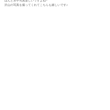
ほんと水中写真楽しいですよね~
沢山の写真を撮ってくれてこちらも嬉しいです♪
朝の豪雨でどうなる事かと思いましたが
天気も回復して透明度も良かった初島楽しかったで
すね~
そして今度こそは【浮島】ウミウシツアーをリベン
ジしましょう！
ダイビングLOG
コメント
コメントを追加…