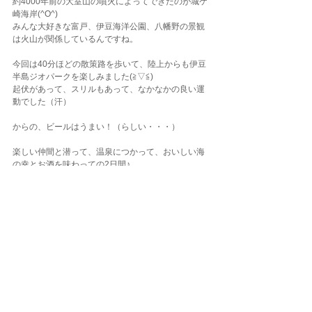
約4000年前の大室山の噴火によってできたのが城ケ
崎海岸(^O^)
みんな大好きな富戸、伊豆海洋公園、八幡野の景観
は火山が関係しているんですね。
今回は40分ほどの散策路を歩いて、陸上からも伊豆
半島ジオパークを楽しみました(≧▽≦)
起伏があって、スリルもあって、なかなかの良い運
動でした（汗）
からの、ビールはうまい！（らしい・・・）
楽しい仲間と潜って、温泉につかって、おいしい海
の幸とお酒を味わっての2日間♪
バースデーダイビングのお二人はおめでとうござい
ますっ(^－^)パチパチ
そういえば、今回は別荘を貸切ってのお泊りツアー
です！
誰かのおウチでくつろいでいるような、アットホー
ムなダイビング旅でした(*’ω’*)
引き続き、感染症対策を行いながらダイビング活動
を楽しみましょう♪