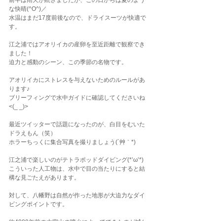
前半は雨天が続きましたが、この日からは夏のよう
な快晴(^O^)／
水温はまだ17度前後なので、ドライスーツが快適で
す。
江之浦ではアオリイカの産卵を至近距離で観察でき
ました！
迫力と感動のシーン、この季節の名物です。
アオリイカにストレスを与えないためのルールがあ
ります♪
ブリーフィングで水中ガイドに確認してくださいね
<(_ _)>
最近ツイッターで話題になったのが、白目をむいた
ドラえもん（笑）
ホラーちっくに集合写真を撮りましょう(´艸｀*)
江之浦で楽しいのがテトラポッドダイビング(*’ω’*)
こういった人工物は、水中で目の当たりにすると結
構な見ごたえがあります。
対して、八幡野は自然が作った地形が大迫力なダイ
ビングポイントです。