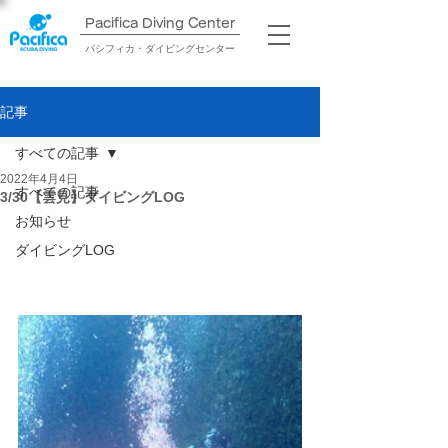
Pacifica Diving Center​
パシフィカ・ダイビングセンター
記事
すべての記事
2022年4月4日
すべての記事
3/30【雲見】ダイビングLOG
お知らせ
ダイビングLOG