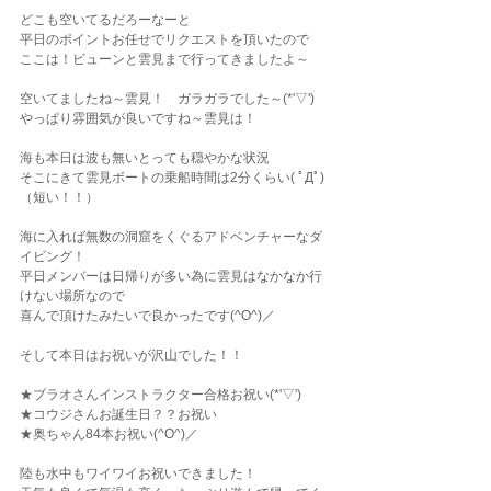
どこも空いてるだろーなーと
平日のポイントお任せでリクエストを頂いたので
ここは！ビューンと雲見まで行ってきましたよ～
空いてましたね～雲見！　ガラガラでした～(*'▽')
やっぱり雰囲気が良いですね～雲見は！
海も本日は波も無いとっても穏やかな状況
そこにきて雲見ボートの乗船時間は2分くらい( ﾟДﾟ)
（短い！！）
海に入れば無数の洞窟をくぐるアドベンチャーなダ
イビング！
平日メンバーは日帰りが多い為に雲見はなかなか行
けない場所なので
喜んで頂けたみたいで良かったです(^O^)／
そして本日はお祝いが沢山でした！！
★ブラオさんインストラクター合格お祝い(*'▽')
★コウジさんお誕生日？？お祝い
★奥ちゃん84本お祝い(^O^)／
陸も水中もワイワイお祝いできました！