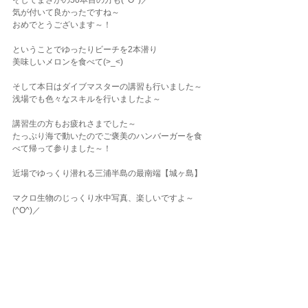
そしてまさかの50本目の方も(^O^)／
気が付いて良かったですね～
おめでとうございます～！
ということでゆったりビーチを2本潜り
美味しいメロンを食べて(>_<)
そして本日はダイブマスターの講習も行いました～
浅場でも色々なスキルを行いましたよ～
講習生の方もお疲れさまでした～
たっぷり海で動いたのでご褒美のハンバーガーを食
べて帰って参りました～！
近場でゆっくり潜れる三浦半島の最南端【城ヶ島】
マクロ生物のじっくり水中写真、楽しいですよ～
(^O^)／
ダイビングLOG