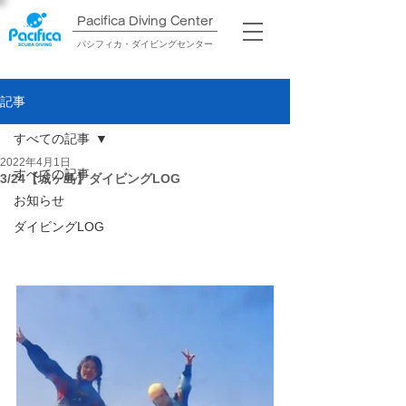
Pacifica Diving Center​
パシフィカ・ダイビングセンター
記事
すべての記事
2022年4月1日
すべての記事
3/24【城ヶ島】ダイビングLOG
お知らせ
ダイビングLOG