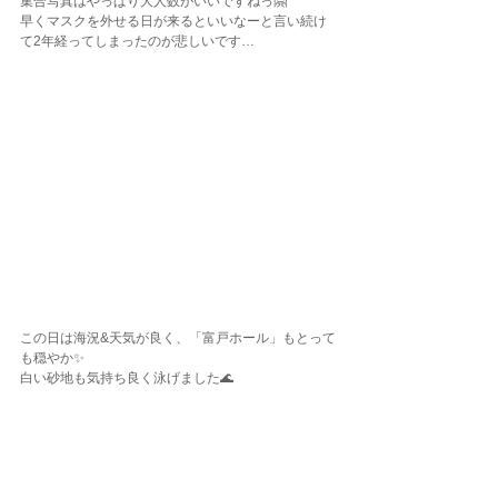
集合写真はやっぱり大人数がいいですねっ🤗
早くマスクを外せる日が来るといいなーと言い続け
て2年経ってしまったのが悲しいです…
この日は海況&天気が良く、「富戸ホール」もとって
も穏やか✨
白い砂地も気持ち良く泳げました🌊