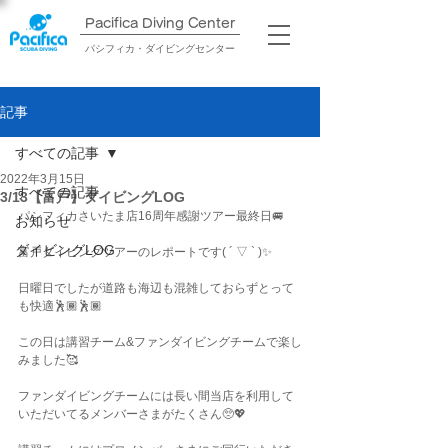
Pacifica Diving Center​
パシフィカ・ダイビングセンター
記事
すべての記事
2022年3月15日
すべての記事
3/13【富戸】ダイビングLOG
パシフィカさいたま店16周年感謝ツアー最終日🚐
お知らせ
ダイビングLOG
富戸ダイビングツアーのレポートです( ´ ▽ ` )✨
日曜日でしたが道路も海辺も混雑しておらずとって
も快適🕺🏾🕺🏾
この日は講習チーム&ファンダイビングチームで楽し
みました🥰
ファンダイビングチームには長い間当店を利用して
いただいてるメンバーさまがたくさん🥺💖