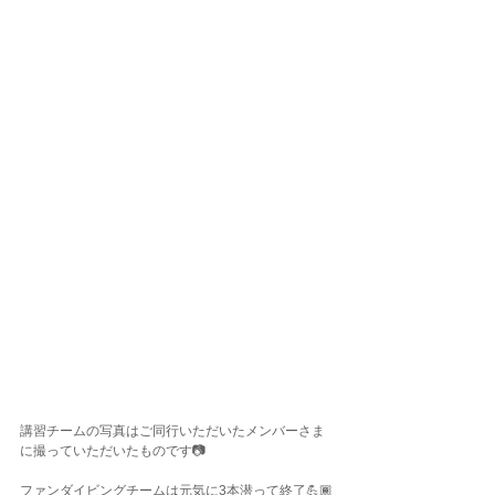
講習チームの写真はご同行いただいたメンバーさま
に撮っていただいたものです📷
ファンダイビングチームは元気に3本潜って終了💪🏾