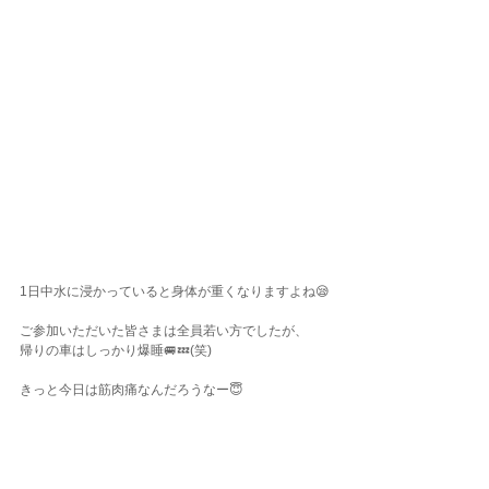
1日中水に浸かっていると身体が重くなりますよね😪
ご参加いただいた皆さまは全員若い方でしたが、
帰りの車はしっかり爆睡🚐💤(笑)
きっと今日は筋肉痛なんだろうなー😇