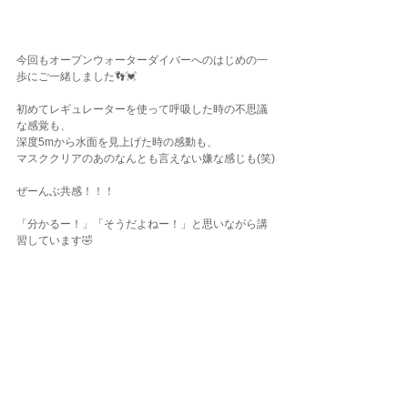
今回もオープンウォーターダイバーへのはじめの一
歩にご一緒しました👣💓
初めてレギュレーターを使って呼吸した時の不思議
な感覚も、
深度5mから水面を見上げた時の感動も、
マスククリアのあのなんとも言えない嫌な感じも(笑)
ぜーんぶ共感！！！
「分かるー！」「そうだよねー！」と思いながら講
習しています🤣