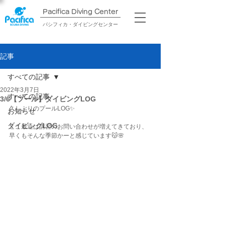
Pacifica Diving Center​
パシフィカ・ダイビングセンター
記事
すべての記事
2022年3月7日
すべての記事
3/6【プール】ダイビングLOG
久しぶりのプールLOG✨
お知らせ
ダイビングLOG
ここ最近は講習のお問い合わせが増えてきており、
早くもそんな季節かーと感じています😽🌸