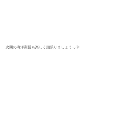
次回の海洋実習も楽しく頑張りましょうっ🌞
ダイビングLOG