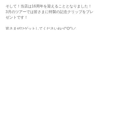
そして！当店は16周年を迎えることとなりました！
3月のツアーでは皆さまに特製の記念クリップをプレ
ゼントです！
皆さまぜひゲットしてくださいね~(^O^)／
ダイビングLOG
コメント