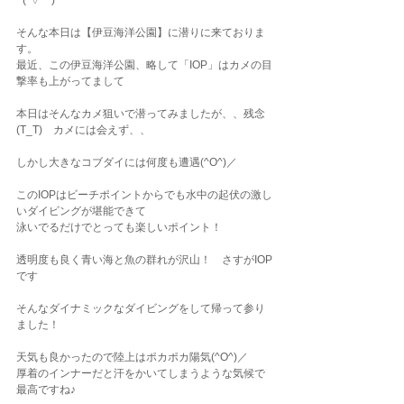
~(´▽｀)
そんな本日は【伊豆海洋公園】に潜りに来ておりま
す。
最近、この伊豆海洋公園、略して「IOP」はカメの目
撃率も上がってまして
本日はそんなカメ狙いで潜ってみましたが、、残念
(T_T)　カメには会えず、、
しかし大きなコブダイには何度も遭遇(^O^)／
このIOPはビーチポイントからでも水中の起伏の激し
いダイビングが堪能できて
泳いでるだけでとっても楽しいポイント！
透明度も良く青い海と魚の群れが沢山！　さすがIOP
です
そんなダイナミックなダイビングをして帰って参り
ました！
天気も良かったので陸上はポカポカ陽気(^O^)／
厚着のインナーだと汗をかいてしまうような気候で
最高ですね♪