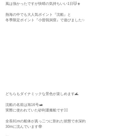
風は強かったですが快晴の気持ちいい1日😽☀️
熱海の中でも大人気ポイント『沈船』と
冬季限定ポイント『小曽我洞窟』で遊びました✨
どちらもダイナミックな景色が楽しめます🌊
沈船の名前は旭16号🛥
実際に使われていた砂利運搬船です👌🏾
全長81mの船体が真っ二つに割れた状態で水深約
30mに沈んでいます🤓