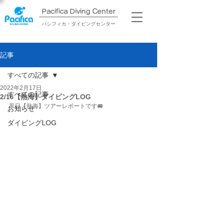
Pacifica Diving Center​
パシフィカ・ダイビングセンター
記事
すべての記事
2022年2月17日
すべての記事
2/16【熱海】ダイビングLOG
平日【熱海】ツアーレポートです🚐
お知らせ
ダイビングLOG