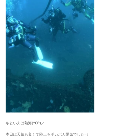
冬といえば熱海(^O^)／
本日は天気も良くて陸上もポカポカ陽気でした~♪