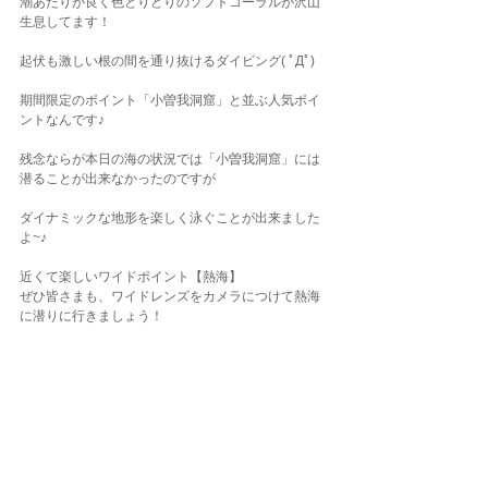
潮あたりが良く色とりどりのソフトコーラルが沢山
生息してます！
起伏も激しい根の間を通り抜けるダイビング( ﾟДﾟ)
期間限定のポイント「小曽我洞窟」と並ぶ人気ポイ
ントなんです♪
残念ならが本日の海の状況では「小曽我洞窟」には
潜ることが出来なかったのですが
ダイナミックな地形を楽しく泳ぐことが出来ました
よ~♪
近くて楽しいワイドポイント【熱海】
ぜひ皆さまも、ワイドレンズをカメラにつけて熱海
に潜りに行きましょう！