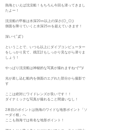
熱海といえば沈没船！もちろん今回も潜ってきまし
たよー！
沈没船の甲板は水深20ｍ以上の深さ(◎_◎;)
側面を降りていくと水深25ｍを超えていきます！
深い~( ﾟДﾟ)
ということで、いつも以上にダイブコンピューター
をしっかり見て、残圧計もしっかり見ながら潜りま
しょう！
やっぱり沈没船は神秘的な写真が撮れますね~(^^)/
光が差し込む船内を側面のエグれた部分から撮影で
す
ここは絶対にワイドレンズが良いです！！
ダイナミックな写真が撮れること間違いなし！
2本目のポイントは熱海のワイドな地形ポイント「ソ
ーダイ根」へ
ここも熱海では有名な地形ポイント！