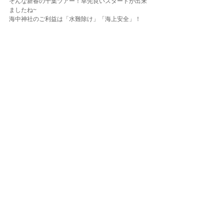
そんな新春の千葉ツアー！幸先良いスタートが出来
ましたね~
海中神社のご利益は「水難除け」「海上安全」！
今年も一年安全にダイビングしていきましょう(^O^)
／
ダイビングLOG
コメント
コメントを追加…