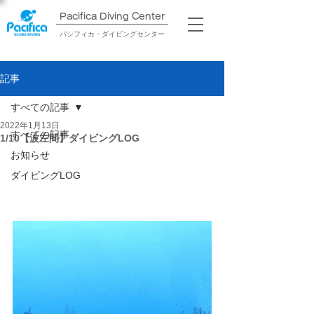
Pacifica Diving Center​
パシフィカ・ダイビングセンター
記事
すべての記事
2022年1月13日
すべての記事
1/10【波左間】ダイビングLOG
お知らせ
ダイビングLOG