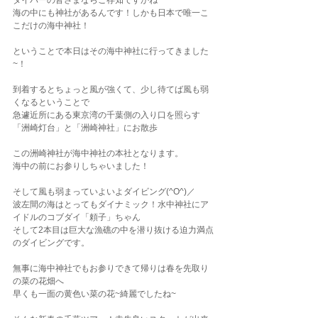
ダイバーの皆さまならご存知ですかね~
海の中にも神社があるんです！しかも日本で唯一こ
こだけの海中神社！
ということで本日はその海中神社に行ってきました
~！
到着するとちょっと風が強くて、少し待てば風も弱
くなるということで
急遽近所にある東京湾の千葉側の入り口を照らす
「洲崎灯台」と「洲崎神社」にお散歩
この洲崎神社が海中神社の本社となります。
海中の前にお参りしちゃいました！
そして風も弱まっていよいよダイビング(^O^)／
波左間の海はとってもダイナミック！水中神社にア
イドルのコブダイ「頼子」ちゃん
そして2本目は巨大な漁礁の中を潜り抜ける迫力満点
のダイビングです。
無事に海中神社でもお参りできて帰りは春を先取り
の菜の花畑へ
早くも一面の黄色い菜の花~綺麗でしたね~