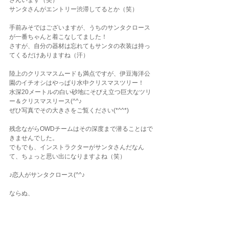
さんいます（笑）
サンタさんがエントリー渋滞してるとか（笑）
手前みそではございますが、うちのサンタクロース
が一番ちゃんと着こなしてました！
さすが、自分の器材は忘れてもサンタの衣装は持っ
てくるだけありますね（汗）
陸上のクリスマスムードも満点ですが、伊豆海洋公
園のイチオシはやっぱり水中クリスマスツリー！
水深20メートルの白い砂地にそびえ立つ巨大なツリ
ー＆クリスマスリース(^^♪
ぜひ写真でその大きさをご覧ください(*^^*)
残念ながらOWDチームはその深度まで潜ることはで
きませんでした。
でもでも、インストラクターがサンタさんだなん
て、ちょっと思い出になりますよね（笑）
♪恋人がサンタクロース(^^♪
ならぬ、
♪イントラがサンタクロース(^^♪