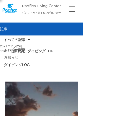
Pacifica Diving Center​
パシフィカ・ダイビングセンター
記事
すべての記事
2021年11月29日
すべての記事
11/27【獅子浜】ダイビングLOG
お知らせ
ダイビングLOG