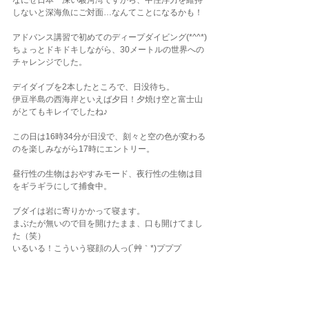
なにせ日本一深い駿河湾ですから、中性浮力を維持
しないと深海魚にご対面…なんてことになるかも！
アドバンス講習で初めてのディープダイビング(*^^*)
ちょっとドキドキしながら、30メートルの世界への
チャレンジでした。
デイダイブを2本したところで、日没待ち。
伊豆半島の西海岸といえば夕日！夕焼け空と富士山
がとてもキレイでしたね♪
この日は16時34分が日没で、刻々と空の色が変わる
のを楽しみながら17時にエントリー。
昼行性の生物はおやすみモード、夜行性の生物は目
をギラギラにして捕食中。
ブダイは岩に寄りかかって寝ます。
まぶたが無いので目を開けたまま、口も開けてまし
た（笑）
いるいる！こういう寝顔の人っ(´艸｀*)プププ
今の季節は日が暮れるのがとても早いですからね。
21時半ごろには大宮のショップに帰着となりまし
た。