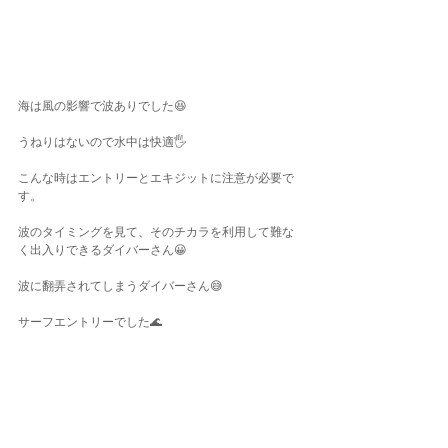
海は風の影響で波ありでした😆
うねりはないので水中は快適🖐
こんな時はエントリーとエキジットに注意が必要で
す。
波のタイミングを見て、そのチカラを利用して難な
く出入りできるダイバーさん😀
波に翻弄されてしまうダイバーさん😅
サーフエントリーでした🌊