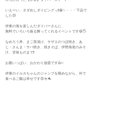
いえーい、タダめしダイビングっ❗️😁✨・・・下品で
した😓
伊東の海を楽しんだダイバーさんに、
無料でいろいろ振る舞ってくれるイベントです😆🖐
なめろう丼、まご茶漬け、サザエのつぼ焼き、あ
じ・さんま・サバ焼き、焼きそば、伊勢海老のみそ
汁、甘味ものまで❗️
お腹いっぱい、おかわり放題です👍✨
伊東のイルカちゃんのジャンプを眺めながら、外で
食べるご飯は幸せです😍🍚🐬