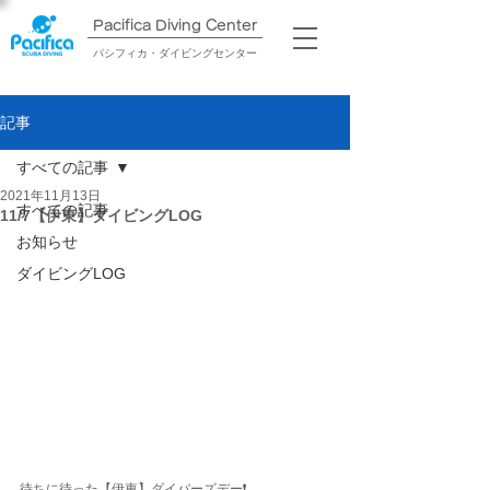
Pacifica Diving Center​
パシフィカ・ダイビングセンター
記事
すべての記事
2021年11月13日
すべての記事
11/7【伊東】ダイビングLOG
お知らせ
ダイビングLOG
待ちに待った【伊東】ダイバーズデー❗️