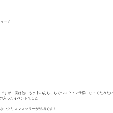
ティー☆
のですが、実は他にも水中のあちこちでハロウィン仕様になってたみた
合の入ったイベントでした！
名な水中クリスマスツリーが登場です！