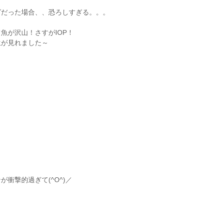
グだった場合、、恐ろしすぎる。。。
魚が沢山！さすがIOP！
生が見れました～
衝撃的過ぎて(^O^)／