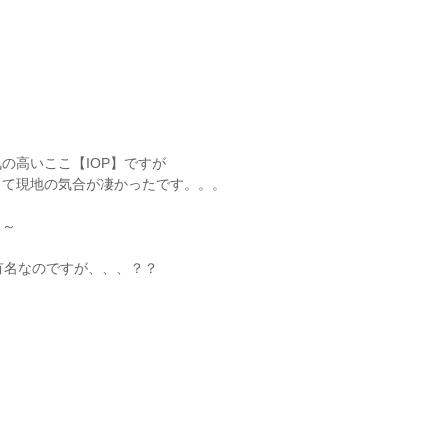
の高いここ【IOP】ですが
って現地の気合が凄かったです。。。
と～
有名なのですが、、、？？