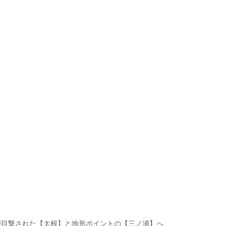
が目撃された【太根】と地形ポイントの【三ノ浦】へ