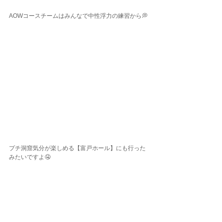
AOWコースチームはみんなで中性浮力の練習から💭
プチ洞窟気分が楽しめる【富戸ホール】にも行った
みたいですよ🤤