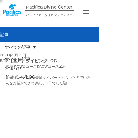
Pacifica Diving Center​
パシフィカ・ダイビングセンター
記事
すべての記事
2021年9月15日
すべての記事
9/12【富戸】ダイビングLOG
富戸でOWDコース&AOWコース🌊✨
お知らせ
ダイビングLOG
ご同行いただいた先輩ダイバーさんもいたのでいろ
んなお話ができて楽しい1日でした🥰