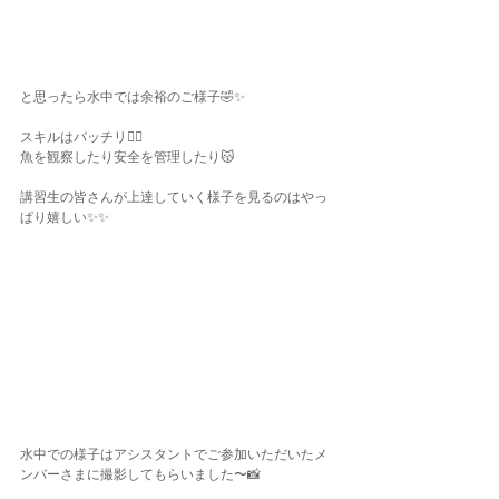
と思ったら水中では余裕のご様子🤣✨
スキルはバッチリ👌🏾
魚を観察したり安全を管理したり😽
講習生の皆さんが上達していく様子を見るのはやっ
ぱり嬉しい✨✨
水中での様子はアシスタントでご参加いただいたメ
ンバーさまに撮影してもらいました〜📸