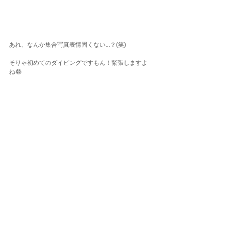
あれ、なんか集合写真表情固くない...？(笑)
そりゃ初めてのダイビングですもん！緊張しますよ
ね😂