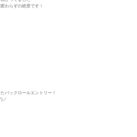
相変わらずの絶景です！
せたバックロールエントリー！
)／