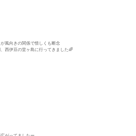
たが風向きの関係で惜しくも断念
、西伊豆の堂ヶ島に行ってきました🌈
が広がってましたー