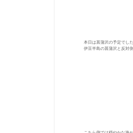
本日は菖蒲沢の予定でし
伊豆半島の菖蒲沢と反対側
こちら側では穏やかな海