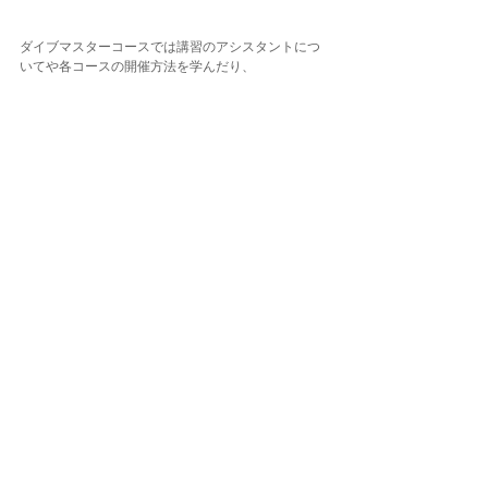
ダイブマスターコースでは講習のアシスタントにつ
いてや各コースの開催方法を学んだり、
PADIの基準についてのお勉強、レスキュースキルの
復習など、
様々な内容をクリアしていかなければなりませんっ
💪🏾
その中でもプールでのスタミナトレーニングは印象
的🤭