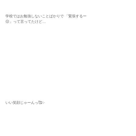
学校ではお勉強しないことばかりで 「緊張するー
😖」って言ってたけど…
いい笑顔じゃーんっ🥰✨