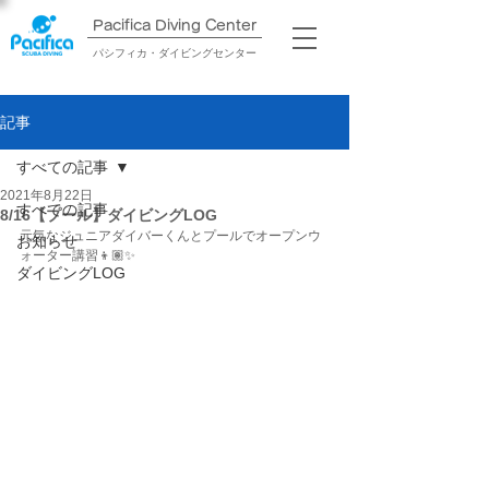
Pacifica Diving Center​
パシフィカ・ダイビングセンター
記事
すべての記事
2021年8月22日
すべての記事
8/16【プール】ダイビングLOG
元気なジュニアダイバーくんとプールでオープンウ
お知らせ
ォーター講習👦🏽✨ 
ダイビングLOG