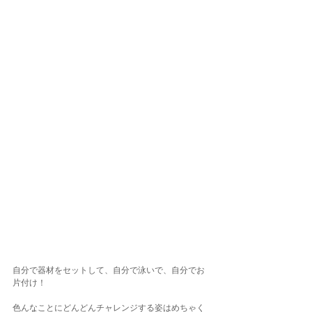
自分で器材をセットして、自分で泳いで、自分でお
片付け！
色んなことにどんどんチャレンジする姿はめちゃく