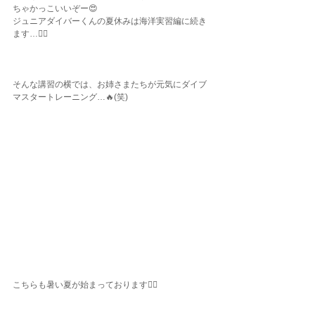
ちゃかっこいいぞー😍
ジュニアダイバーくんの夏休みは海洋実習編に続き
ます…👌🏾
そんな講習の横では、お姉さまたちが元気にダイブ
マスタートレーニング…🔥(笑)
こちらも暑い夏が始まっております✌🏾