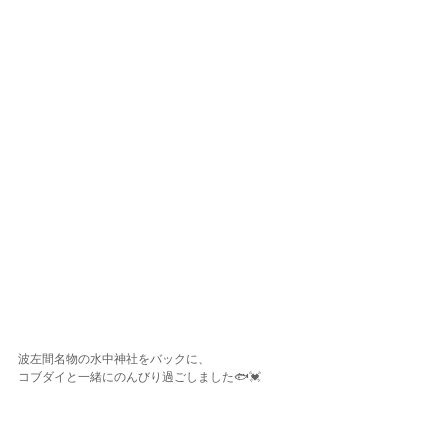
波左間名物の水中神社をバックに、
コブダイと一緒にのんびり過ごしました🐟💓