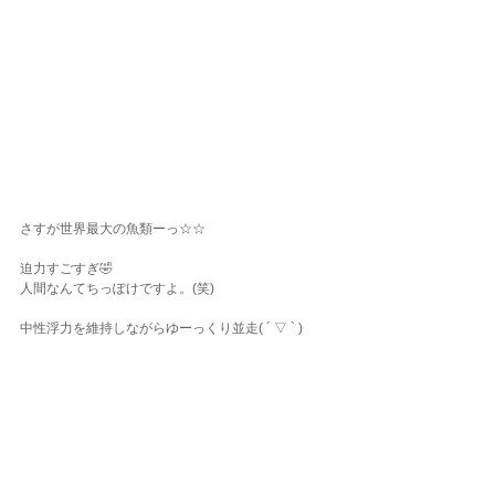
さすが世界最大の魚類ーっ☆☆
迫力すごすぎ🤣
人間なんてちっぽけですよ。(笑)
中性浮力を維持しながらゆーっくり並走( ´ ▽ ` )