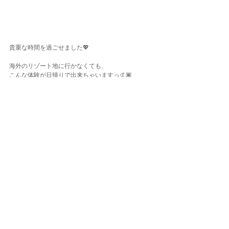
貴重な時間を過ごせました💖
海外のリゾート地に行かなくても、
こんな体験が日帰りで出来ちゃいますっ🤙🏾
今年ダイビングを始めた皆さんも、
スキルアップをしていつかご一緒しましょうね🧜🏾‍♀️
今回ご参加いただいた皆さま、ありがとうございま
したー♫
&ハッピーバースデー🎂💓