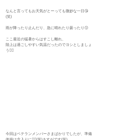
なんと言ってもお天気がとーっても微妙な一日😘
(笑)
雨が降ったり止んだり、急に晴れたり曇ったり😗
ここ最近の猛暑からはすこし離れ、
陸上は過ごしやすい気温だったのでヨシとしましょ
う❤️‍🔥
今回はベテランメンバーさまばかりでしたが、準備
体操は念入りに🤸‍♀️(笑)さすがです(笑)