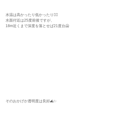
水温は高かったり低かったり☝🏾
水面付近は25度前後ですが、
18m近くまで深度を落とせば21度台🥶
そのおかげか透明度は良好🌊✨