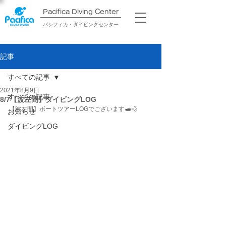
Pacifica Diving Center​
パシフィカ・ダイビングセンター
記事
すべての記事
2021年8月9日
すべての記事
8/7【波左間】ダイビングLOG
【波左間】ボートツアーLOGでございます🛥💨
お知らせ
ダイビングLOG