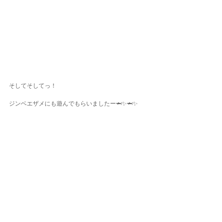
そしてそしてっ！
ジンベエザメにも遊んでもらいましたー🦈✨🦈✨