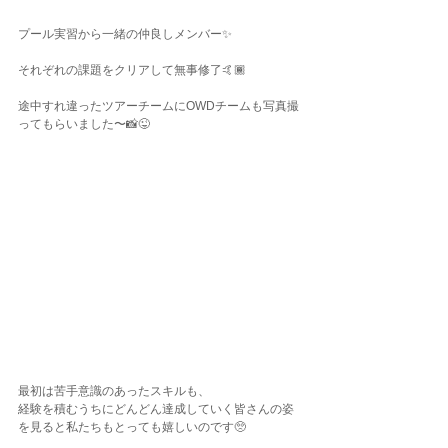
プール実習から一緒の仲良しメンバー✨
それぞれの課題をクリアして無事修了🤙🏾
途中すれ違ったツアーチームにOWDチームも写真撮
ってもらいました〜📸😜
最初は苦手意識のあったスキルも、
経験を積むうちにどんどん達成していく皆さんの姿
を見ると私たちもとっても嬉しいのです🥺