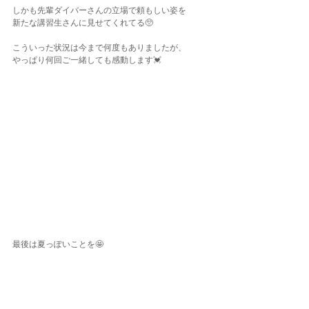
しかも先輩ダイバーさんの立場で頼もしい姿を
新たな講習生さんに見せてくれてる🥺
こういった状況は今まで何度もありましたが、
やっぱり何回ご一緒しても感動します💓
最後は夏っぽいことを🤩