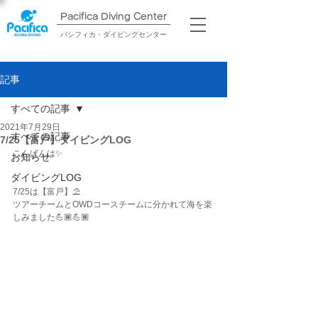
Pacifica Diving Center​
パシフィカ・ダイビングセンター
記事
すべての記事
2021年7月29日
すべての記事
7/25【富戸】ダイビングLOG
こんばんは✨
お知らせ
ダイビングLOG
7/25は【富戸】⛱
ツアーチームとOWDコースチームに分かれて海を楽
しみました💪🏾💪🏾