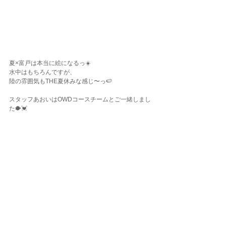
夏×富戸は本当に絵になるっ☀️
水中はもちろんですが、
陸の雰囲気もTHE夏休みな感じ〜っ🍉
スタッフあおいはOWDコースチームとご一緒しまし
た🐡💓