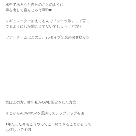
水中であろうと自分のことのように
声を出して喜んじゃう🙋🏽‍♀️❤️
レギュレーター加えてるんで『ンーッ😍』って言っ
てるようにしか聞こえてないでしょうけど(笑)
ツアーチームはこの日、25ダイブ記念のお客様が✨
実はこの方、昨年私がOWD認定をした方😌
そこからAOWやSPを受講しステップアップ💪🏾
1年たった今もこうやってご一緒できることがとって
も嬉しいです🥰